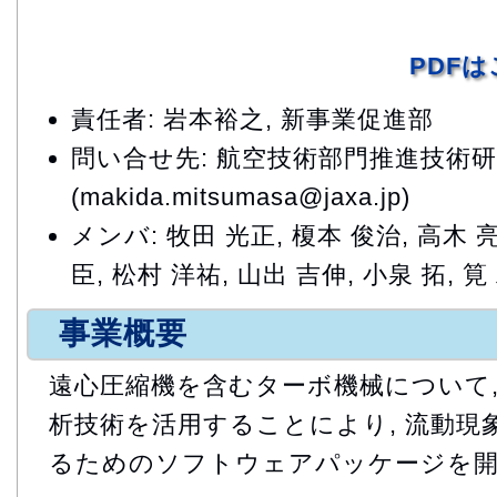
PDF
責任者: 岩本裕之, 新事業促進部
問い合せ先: 航空技術部門推進技術
(makida.mitsumasa@jaxa.jp)
メンバ: 牧田 光正, 榎本 俊治, 高木 亮
臣, 松村 洋祐, 山出 吉伸, 小泉 拓, 筧
事業概要
遠心圧縮機を含むターボ機械について, 
析技術を活用することにより, 流動現
るためのソフトウェアパッケージを開