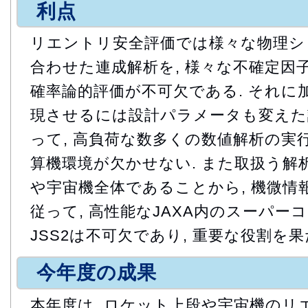
利点
リエントリ安全評価では様々な物理シ
合わせた連成解析を, 様々な不確定因
確率論的評価が不可欠である. それに
現させるには設計パラメータも変えた
って, 高負荷な数多くの数値解析の実
算機環境が欠かせない. また取扱う解
や宇宙機全体であることから, 機微情
従って, 高性能なJAXA内のスーパ
JSS2は不可欠であり, 重要な役割を
今年度の成果
本年度は, ロケット上段や宇宙機のリ