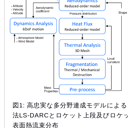
図1: 高忠実な多分野連成モデルによ
法LS-DARCとロケット上段及びロ
表面熱流束分布