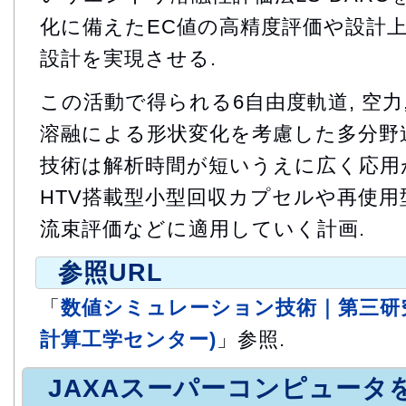
化に備えたEC値の高精度評価や設計
設計を実現させる.
この活動で得られる6自由度軌道, 空力,
溶融による形状変化を考慮した多分野
技術は解析時間が短いうえに広く応用
HTV搭載型小型回収カプセルや再使
流束評価などに適用していく計画.
参照URL
「
数値シミュレーション技術｜第三研究
計算工学センター)
」参照.
JAXAスーパーコンピュータ