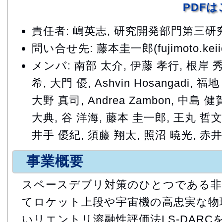
PDF
責任者: 嶋英志, 研究開発部門第三
問い合せ先: 藤本圭一郎(fujimoto.keiich
メンバ: 南部 太介, 伊藤 孝行, 根岸 秀
希, 大門 優, Ashvin Hosangadi, 
大野 真司, Andrea Zambon, 中島 健
大典, 谷 洋海, 藤本 圭一郎, 王丸 哲文
井手 優紀, 須藤 翔太, 照沼 暁光, 赤
事業概要
スペースデブリ対策のひとつである非
てロケット上段や宇宙機の高忠実な物
いリエントリ溶融性評価法LS-DARC