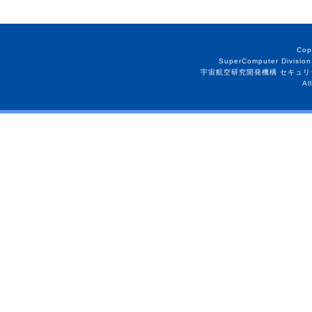
Cop
SuperComputer Division
宇宙航空研究開発機構 セキュリ
Al