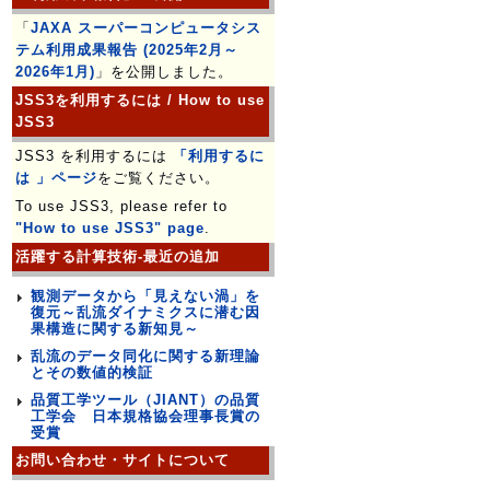
「
JAXA スーパーコンピュータシス
テム利用成果報告 (2025年2月～
2026年1月)
」を公開しました。
JSS3を利用するには / How to use
JSS3
JSS3 を利用するには
「利用するに
は 」ページ
をご覧ください。
To use JSS3, please refer to
"How to use JSS3" page
.
活躍する計算技術-最近の追加
観測データから「見えない渦」を
復元～乱流ダイナミクスに潜む因
果構造に関する新知見～
乱流のデータ同化に関する新理論
とその数値的検証
品質工学ツール（JIANT）の品質
工学会 日本規格協会理事長賞の
受賞
お問い合わせ・サイトについて