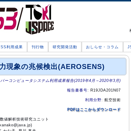
JSS利用成果
刊行物
研究開発活動
おしらせ・コラム
力現象の兆候検出(AEROSENS)
ーパーコンピュータシステム利用成果報告(2019年4月～2020年3月)
報告書番号
: R19JDA201N07
利用分野
: 航空技術
PDFはここからダウンロード
部門数値解析技術研究ユニット
ako@jaxa.jp)
江 かな子, 早川 真未