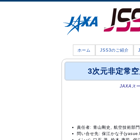
ホーム
JSS3のご紹介
3次元非定常空
JAXAス
責任者: 青山剛史, 航空技術
問い合せ先: 保江かな子(yasue.kan
メンバ: 口石 茂, 鈴木 康司, 保