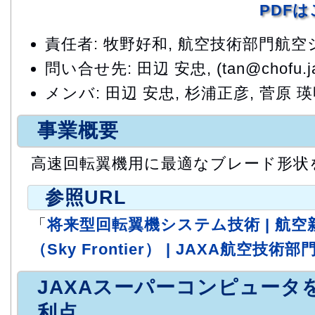
PDF
責任者: 牧野好和, 航空技術部門航
問い合せ先: 田辺 安忠, (tan@chofu.jax
メンバ: 田辺 安忠, 杉浦正彦, 菅原 瑛
事業概要
高速回転翼機用に最適なブレード形状
参照URL
「
将来型回転翼機システム技術 | 航
（Sky Frontier） | JAXA航空技術部
JAXAスーパーコンピュータ
利点