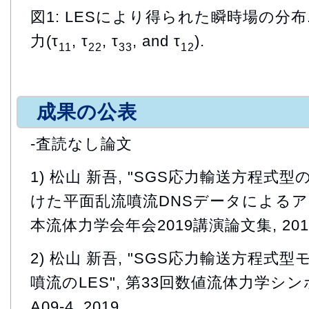
図1: LESにより得られた瞬時場の分布
力(τ
, τ
, τ
, and τ
).
11
22
33
12
成果の公表
-査読なし論文
1) 松山 新吾, "SGS応力輸送方程式
けた平面乱流噴流DNSデータによるア
本流体力学会年会2019講演論文集, 201
2) 松山 新吾, "SGS応力輸送方程
噴流のLES", 第33回数値流体力学シ
A09-4, 2019.