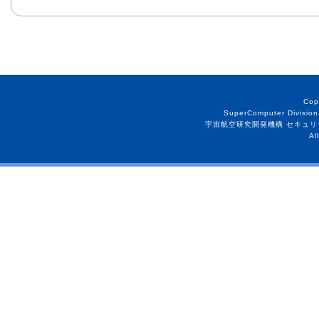
Cop
SuperComputer Division
宇宙航空研究開発機構 セキュリ
Al