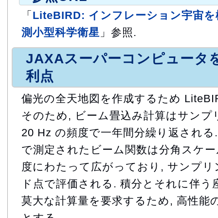
「
LiteBIRD: インフレーション宇
測小型科学衛星
」参照.
JAXAスーパーコンピュータ
利点
偏光の全天地図を作成するため LiteBI
そのため, ビーム畳込み計算はサン
20 Hz の頻度で一年間分繰り返される.
で測定されたビーム関数は分角スケー
度にわたって広がっており, サンプ
ド点で評価される. 積分とそれに伴う
莫大な計算量を要求するため, 高性能
とする.