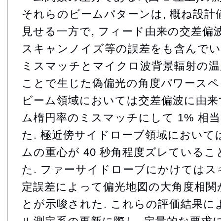
それらのビームパターンは, 概ね設
見せる一方で, フィード由来の交差偏波
スキャンノイズ等の誤差をも含んでいる.
ミスマッチとマイクロ波背景輻射の温
ことで生じた偽偏光の角度パワースペ
ビーム領域においては交差偏波に由来す
ム楕円率のミスマッチにして 1% 相
た. 極近傍サイドローブ領域において
ムの重心が 40 秒角程度ズレている
た. ファーサイドローブにかけては
定誤差によって偏光地図の大角度相関
とが示唆された. これらの評価結果に