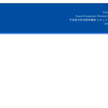
Cop
SuperComputer Division
宇宙航空研究開発機構 セキュリ
Al