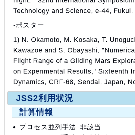
flight, " 32nd International Symposiu
Technology and Science, e-44, Fukui,
-ポスター
1) N. Okamoto, M. Kosaka, T. Unoguch
Kawazoe and S. Obayashi, "Numerical
Flight Range of a Gliding Mars Explor
on Experimental Results," Sixteenth I
Dynamics, CRF-68, Sendai, Japan, N
JSS2利用状況
計算情報
プロセス並列手法: 非該当