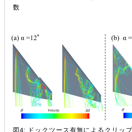
数
図4: ドックツース有無によるクリッ