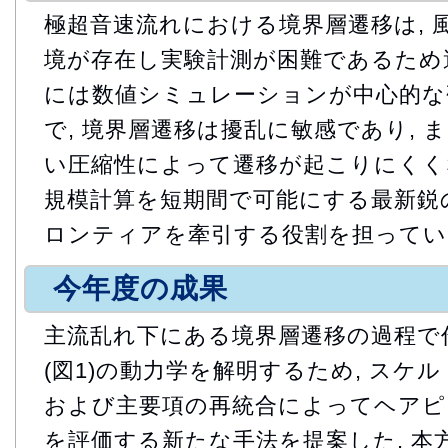
極超音速流れにおける境界層遷移は, 
境が存在し実験計測が困難であるため
には数値シミュレーションが中心的な研
で, 境界層遷移は擾乱に敏感であり, 
い圧縮性によって遷移が起こりにくくな
規模計算を短期間で可能にする最新鋭
ロンティアを牽引する役割を担ってい
今年度の成果
主流乱れ下にある境界層遷移の過程で
(図1)の動力学を解明するため, スケル
および主要項の再統合によってヘアピ
を評価する新たな手法を提案した. 本