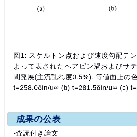
図1: スケルトン点および速度勾配テ
よって表されたヘアピン渦およびサテラ
間発展(主流乱れ度0.5%). 等値面上の色
t=258.0δin/u∞ (b) t=281.5δin/u∞ (c) t
成果の公表
-査読付き論文