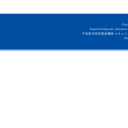
Cop
SuperComputer Division
宇宙航空研究開発機構 セキュリ
Al