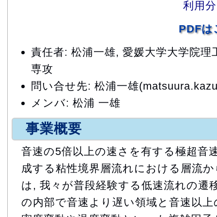
利用分
PDF
責任者: 松浦一雄, 愛媛大学大学院
専攻
問い合せ先: 松浦一雄(matsuura.kazuo.
メンバ: 松浦 一雄
事業概要
音速の5倍以上の速さを有する極超音
成する粘性境界層流れにおける層流か
は, 我々が普段経験する低速流れの遷移
の内部で音速より遅い領域と音速以上