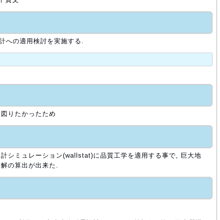
設計への適用検討を実施する.
を図りたかったため
ミュレーション(wallstat)に品質工学を適用する事で, 巨大地
解の算出が出来た.