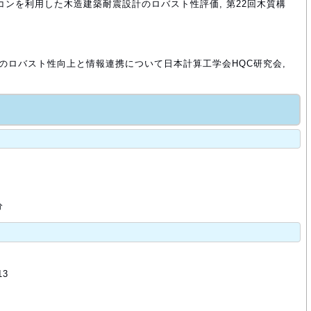
パコンを利用した木造建築耐震設計のロバスト性評価, 第22回木質構
計のロバスト性向上と情報連携について日本計算工学会HQC研究会,
分
13