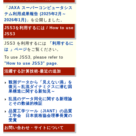
「
JAXA スーパーコンピュータシス
テム利用成果報告 (2025年2月～
2026年1月)
」を公開しました。
JSS3を利用するには / How to use
JSS3
JSS3 を利用するには
「利用するに
は 」ページ
をご覧ください。
To use JSS3, please refer to
"How to use JSS3" page
.
活躍する計算技術-最近の追加
観測データから「見えない渦」を
復元～乱流ダイナミクスに潜む因
果構造に関する新知見～
乱流のデータ同化に関する新理論
とその数値的検証
品質工学ツール（JIANT）の品質
工学会 日本規格協会理事長賞の
受賞
お問い合わせ・サイトについて