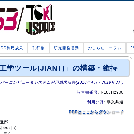
JSS利用成果
刊行物
研究開発活動
おしらせ・コラム
工学ツール(JIANT)」の構築・維持
ーパーコンピュータシステム利用成果報告(2018年4月～2019年3月)
報告書番号
: R18JH2900
利用分野
: 事業共通
PDFはここからダウンロード
推進部
axa.jp)
川 貴文