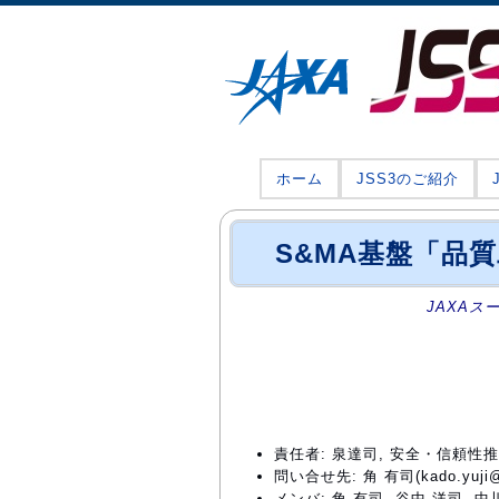
ホーム
JSS3のご紹介
S&MA基盤「品質
JAXAス
責任者: 泉達司, 安全・信頼性
問い合せ先: 角 有司(kado.yuji@j
メンバ: 角 有司, 谷中 洋司, 中