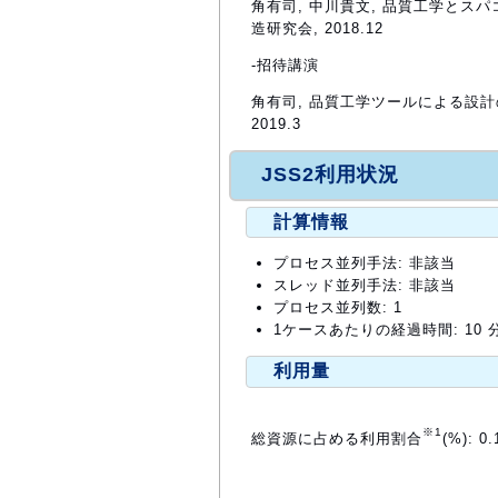
角有司, 中川貴文, 品質工学とス
造研究会, 2018.12
-招待講演
角有司, 品質工学ツールによる設
2019.3
JSS2利用状況
計算情報
プロセス並列手法: 非該当
スレッド並列手法: 非該当
プロセス並列数: 1
1ケースあたりの経過時間: 10 
利用量
※1
総資源に占める利用割合
(%): 0.