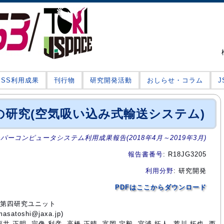
JSS利用成果
刊行物
研究開発活動
おしらせ・コラム
研究(空気吸い込み式輸送システム)
ーパーコンピュータシステム利用成果報告(2018年4月～2019年3月)
報告書番号
: R18JG3205
利用分野
: 研究開発
PDFはここからダウンロード
門第四研究ユニット
atoshi@jaxa.jp)
福井 正明, 宗像 利彦, 高橋 正晴, 富岡 定毅, 宮浦 拓人, 荒川 拓也, 西