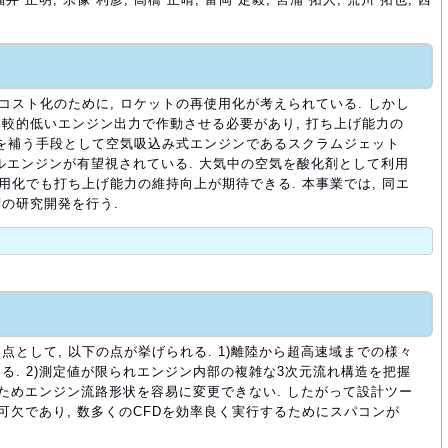
コスト化のために, ロケットの再使用化が考えられている. しかし
較的低いエンジン出力で作動させる必要があり, 打ち上げ能力の
それを補う手段として空気吸込み式エンジンであるスクラムジェット
ルエンジンが有望視されている. 大気中の空気を酸化剤として利用
用化でも打ち上げ能力の維持向上が期待できる. 本事業では, 同エ
の研究開発を行う.
として, 以下の点が挙げられる. 1)離陸から超高速域までの様々
る. 2)測定値が限られエンジン内部の複雑な3次元流れ構造を把握
るためエンジン流路形状を容易に変更できない. したがって設計ツー
可欠であり, 数多くのCFDを効率良く実行するためにスパコンが