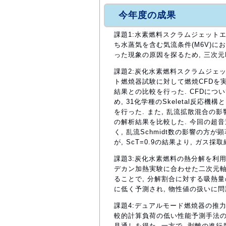
今年度の成果
課題1:水素燃料スクラムジェットエ
ち水蒸気を含む気流条件(M6V)に
った現象の原因を探るため, 三次元R
課題2:炭化水素燃料スクラムジェッ
ト燃焼器試験に対して燃焼CFDを実
結果との比較を行った. CFDにつ
め, 31化学種のSkeletal反
を行った. また, 乱流拡散混合の影響を
の解析結果を比較した. 今回の超
く, 乱流Schmidt数の影響の方が
が, ScT=0.9の結果より, ガス採
課題3:炭化水素燃料の熱分解を利用
デカン加熱実験に合わせた二次元軸
ることで, 分解割合に対する吸熱
に低く予測され, 物性値の扱いに問題
課題4:デュアルモード燃焼器の推力
較的計算負荷の低い性能予測手法の
見通しを得た. 一方で, 剥離の進行