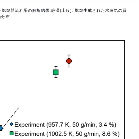
ト燃焼器流れ場の解析結果;静温(上段), 燃焼生成された水蒸気の質
面分布