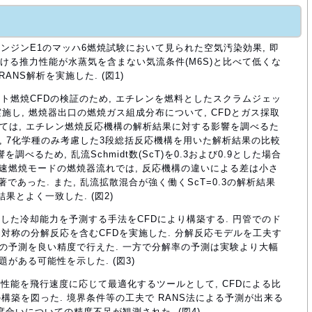
ンジンE1のマッハ6燃焼試験において見られた空気汚染効果, 即
おける推力性能が水蒸気を含まない気流条件(M6S)と比べて低くな
ANS解析を実施した. (図1)
ト燃焼CFDの検証のため, エチレンを燃料としたスクラムジェッ
施し, 燃焼器出口の燃焼ガス組成分布について, CFDとガス採取
いては, エチレン燃焼反応機構の解析結果に対する影響を調べるた
応機構と, 7化学種のみ考慮した3段総括反応機構を用いた解析結果の比較
調べるため, 乱流Schmidt数(ScT)を0.3および0.9とした場合
音速燃焼モードの燃焼器流れでは, 反応機構の違いによる差は小さ
顕著であった. また, 乱流拡散混合が強く働くScT=0.3の解析結果
取結果とよく一致した. (図2)
した冷却能力を予測する手法をCFDにより構築する. 円管でのド
対称の分解反応を含むCFDを実施した. 分解反応モデルを工夫す
量の予測を良い精度で行えた. 一方で分解率の予測は実験より大幅
がある可能性を示した. (図3)
性能を飛行速度に応じて最適化するツールとして, CFDによる比
構築を図った. 境界条件等の工夫で RANS法による予測が出来る
度合いについての精度不足が観測された. (図4)