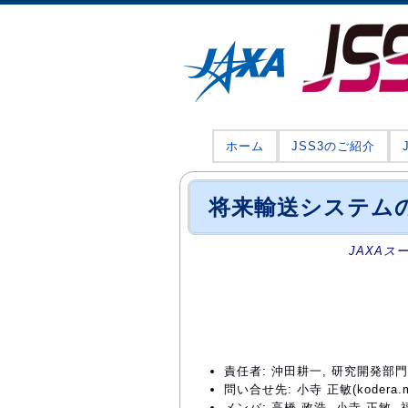
ホーム
JSS3のご紹介
将来輸送システムの
JAXAス
責任者: 沖田耕一, 研究開発部
問い合せ先: 小寺 正敏(kodera.mas
メンバ: 高橋 政浩, 小寺 正敏, 