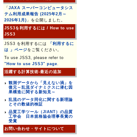
「
JAXA スーパーコンピュータシス
テム利用成果報告 (2025年2月～
2026年1月)
」を公開しました。
JSS3を利用するには / How to use
JSS3
JSS3 を利用するには
「利用するに
は 」ページ
をご覧ください。
To use JSS3, please refer to
"How to use JSS3" page
.
活躍する計算技術-最近の追加
観測データから「見えない渦」を
復元～乱流ダイナミクスに潜む因
果構造に関する新知見～
乱流のデータ同化に関する新理論
とその数値的検証
品質工学ツール（JIANT）の品質
工学会 日本規格協会理事長賞の
受賞
お問い合わせ・サイトについて