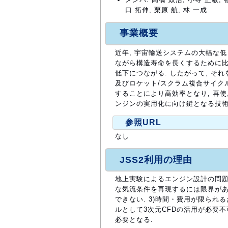
口 拓伸, 栗原 航, 林 一成
事業概要
近年, 宇宙輸送システムの大幅な低
ながら構造寿命を長くするために比
低下につながる. したがって, 
及びロケット/スクラム複合サイク
することにより高効率となり, 再使
ンジンの実用化に向け鍵となる技術
参照URL
なし
JSS2利用の理由
地上実験によるエンジン設計の問題点
な気流条件を再現するには限界があ
できない. 3)時間・費用が限られ
ルとして3次元CFDの活用が必要不
必要となる.