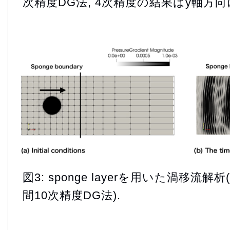
次精度DG法, 4次精度の結果はy軸方向
図3: sponge layerを用いた渦移流解析(
間10次精度DG法).