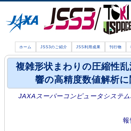
ホーム
JSS3のご紹介
JSS利用成果
刊行物
複雑形状まわりの圧縮性乱
響の高精度数値解析に
JAXAスーパーコンピュータシステム利
報