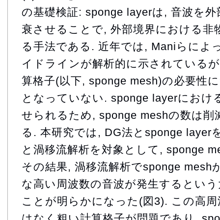
の基礎検証: sponge layerは, 音
衰させることで, 外部境界における非
る手法である. 近年では, Maniらによってs
イドラインが解析的に示されているが, sp
算格子(以下, sponge mesh)の必
となっていない. sponge layerに
せられるため, sponge meshの数
る. 本研究では, DG法とsponge la
と渦移流解析を対象として, sponge 
その結果, 渦移流解析でsponge mes
な高い周波数の音波が発生するという
ことが明らかになった(図3). この高周波は, 
はなく粗い計算格子が問題であり, spong