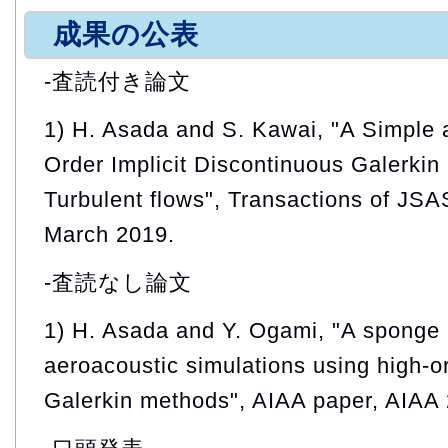
成果の公表
-査読付き論文
1) H. Asada and S. Kawai, "A Simple 
Order Implicit Discontinuous Galerki
Turbulent flows", Transactions of JSAS
March 2019.
-査読なし論文
1) H. Asada and Y. Ogami, "A sponge l
aeroacoustic simulations using high-o
Galerkin methods", AIAA paper, AIAA