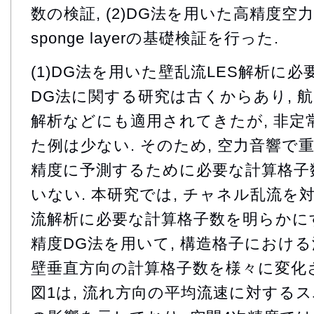
数の検証, (2)DG法を用いた高精度
sponge layerの基礎検証を行った.
(1)DG法を用いた壁乱流LES解析に
DG法に関する研究は古くからあり, 
解析などにも適用されてきたが, 非定
た例は少ない. そのため, 空力音響で
精度に予測するために必要な計算格子
いない. 本研究では, チャネル乱流を
流解析に必要な計算格子数を明らかにする.
精度DG法を用いて, 構造格子における
壁垂直方向の計算格子数を様々に変化
図1は, 流れ方向の平均流速に対する