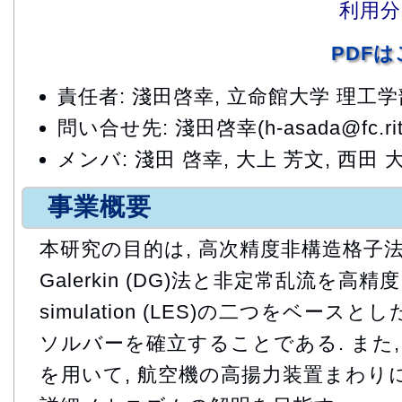
利用分
PDF
責任者: 淺田啓幸, 立命館大学 理工
問い合せ先: 淺田啓幸(h-asada@fc.ritsu
メンバ: 淺田 啓幸, 大上 芳文, 西田 
事業概要
本研究の目的は, 高次精度非構造格子法である
Galerkin (DG)法と非定常乱流を高精度
simulation (LES)の二つをベー
ソルバーを確立することである. また,
を用いて, 航空機の高揚力装置まわり