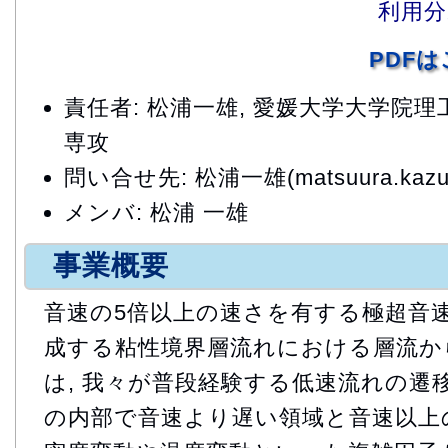
利用分
PDF
責任者: 松浦一雄, 愛媛大学大学院
専攻
問い合せ先: 松浦一雄(matsuura.kazuo.
メンバ: 松浦 一雄
事業概要
音速の5倍以上の速さを有する極超音
成する粘性境界層流れにおける層流か
は, 我々が普段経験する低速流れの遷移
の内部で音速より遅い領域と音速以上