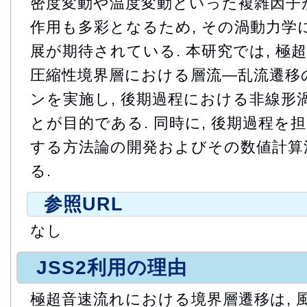
密度変動や温度変動といった複雑因子が
作用も多彩となるため, その渦動力学
展が期待されている. 本研究では, 極
圧縮性境界層における層流―乱流遷移
ンを実施し, 後期過程における非線形
とが目的である. 同時に, 後期過程を
する方法論の開発およびその数値計算
る.
参照URL
なし
JSS2利用の理由
極超音速流れにおける境界層遷移は, 