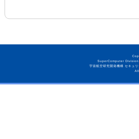
Cop
SuperComputer Division
宇宙航空研究開発機構 セキュリ
Al