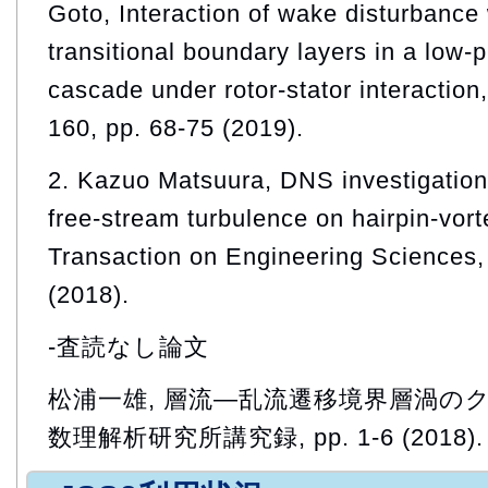
Goto, Interaction of wake disturbance
transitional boundary layers in a low-
cascade under rotor-stator interaction
160, pp. 68-75 (2019).
2. Kazuo Matsuura, DNS investigation i
free-stream turbulence on hairpin-vort
Transaction on Engineering Sciences,
(2018).
-査読なし論文
松浦一雄, 層流―乱流遷移境界層渦のク
数理解析研究所講究録, pp. 1-6 (2018).