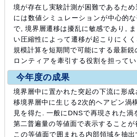
境が存在し実験計測が困難であるため
には数値シミュレーションが中心的な研
で, 境界層遷移は擾乱に敏感であり, 
い圧縮性によって遷移が起こりにくくな
規模計算を短期間で可能にする最新鋭
ロンティアを牽引する役割を担ってい
今年度の成果
境界層中に置かれた突起の下流に形成
移境界層中に生じる2次的ヘアピン渦
見を得た. 一般にDNSで再現された
第二普遍量の等値面で表示することが行
この等値面で囲まれる内部領域を抽出