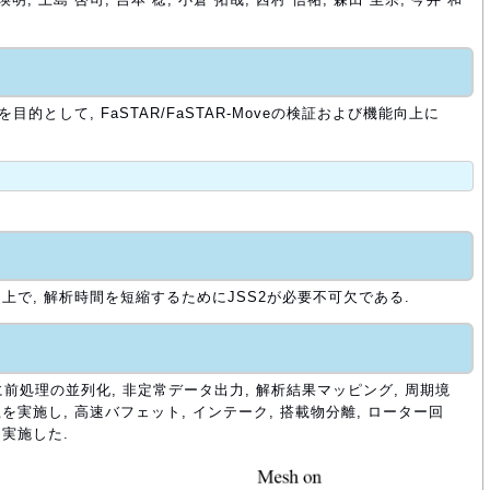
的として, FaSTAR/FaSTAR-Moveの検証および機能向上に
で, 解析時間を短縮するためにJSS2が必要不可欠である.
oveに前処理の並列化, 非定常データ出力, 解析結果マッピング, 周期境
実施し, 高速バフェット, インテーク, 搭載物分離, ローター回
実施した.