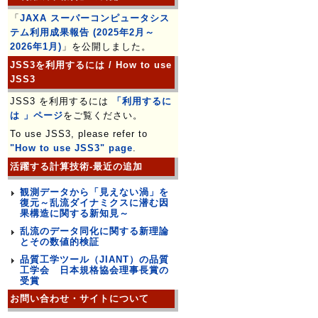
「
JAXA スーパーコンピュータシス
テム利用成果報告 (2025年2月～
2026年1月)
」を公開しました。
JSS3を利用するには / How to use
JSS3
JSS3 を利用するには
「利用するに
は 」ページ
をご覧ください。
To use JSS3, please refer to
"How to use JSS3" page
.
活躍する計算技術-最近の追加
観測データから「見えない渦」を
復元～乱流ダイナミクスに潜む因
果構造に関する新知見～
乱流のデータ同化に関する新理論
とその数値的検証
品質工学ツール（JIANT）の品質
工学会 日本規格協会理事長賞の
受賞
お問い合わせ・サイトについて