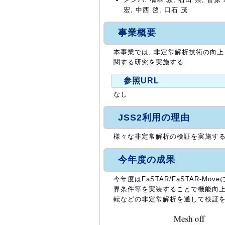
宏, 中西 啓, 口石 茂
事業概要
本事業では, 非定常解析技術の向上を目
関する研究を実施する.
参照URL
なし
JSS2利用の理由
様々な非定常解析の検証を実施する上
今年度の成果
今年度はFaSTAR/FaSTAR-M
界条件等を実装することで機能向上を
転などの非定常解析を通して検証を