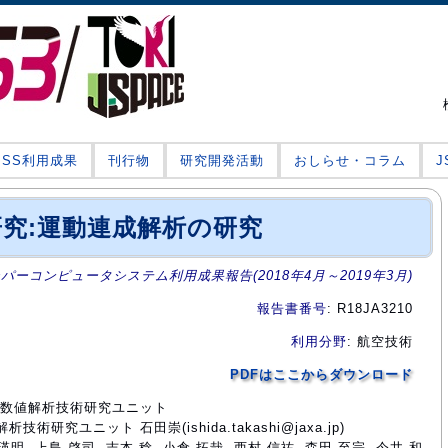
JSS利用成果
刊行物
研究開発活動
おしらせ・コラム
究:運動連成解析の研究
ーパーコンピュータシステム利用成果報告(2018年4月～2019年3月)
報告書番号
: R18JA3210
利用分野
: 航空技術
PDFはここからダウンロード
部門数値解析技術研究ユニット
術研究ユニット 石田崇(ishida.takashi@jaxa.jp)
瑛明, 上島 啓司, 吉本 稔, 小倉 拓哉, 西村 信祐, 森田 至宗, 今井 和