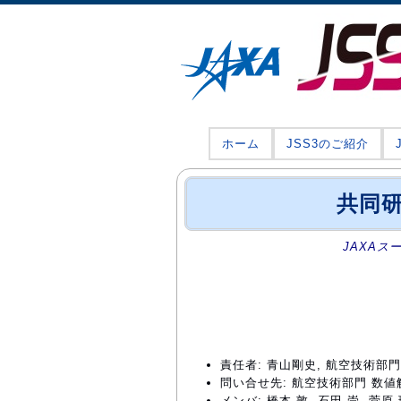
ホーム
JSS3のご紹介
共同研
JAXAス
責任者: 青山剛史, 航空技術
問い合せ先: 航空技術部門 数値解析技
メンバ: 橋本 敦, 石田 崇, 菅原 