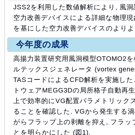
JSS2を利用した数値解析により, 風
空力改善デバイスによる詳細な物理現象
を基にした空力改善デバイスのよりよ
今年度の成果
高揚力装置研究用風洞模型OTOMO2を
ルテックスジェネレータ (vortex genera
TASコードによるCFD解析を実施した
トウェアMEGG3Dの局所格子自動再
上で効率的にVG配置パラメトリック
ることを確認した. VGから発生する
がらフラップ上の剥離を抑え, フラ
とを明らかにした (図1).