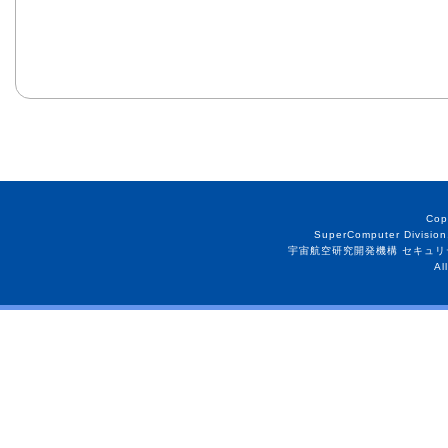
Cop
SuperComputer Division
宇宙航空研究開発機構 セキュリ
Al