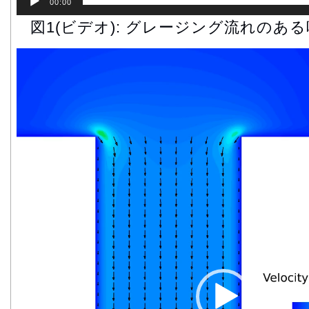
ー
00:00
図1(ビデオ): グレージング流れのあ
動
画
プ
レ
ー
ヤ
ー