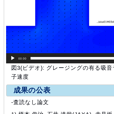
00:00
図3(ビデオ): グレージングの有る吸
子速度
成果の公表
-査読なし論文