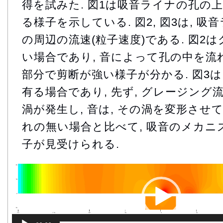
得を試みた. 図1は吸音ライナの孔の
る様子を示している. 図2, 図3は, 
の周辺の流速(粒子速度)である. 図2
い場合であり, 音によって孔の中を流
部分で剪断が強い様子が分かる. 図3
有る場合であり, 先ず, グレージン
渦が発生し, 音は, その渦を変形させ
れの無い場合と比べて, 吸音のメカ
子が見受けられる.
動
画
プ
レ
ー
ヤ