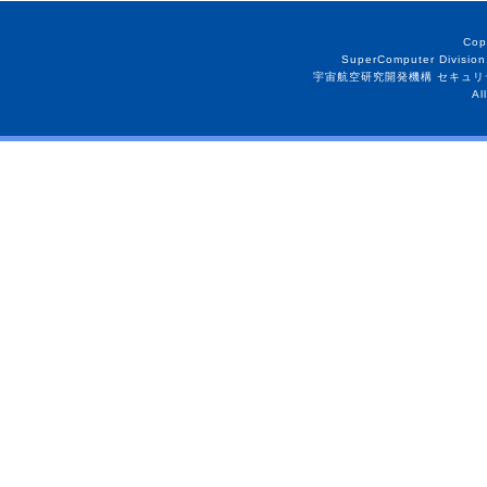
Cop
SuperComputer Division
宇宙航空研究開発機構 セキュリ
Al