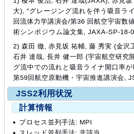
1) 榎本 俊治, 石井 達哉(JAXA), 赤見
大), "グレージング流れを伴う吸音ライ
回流体力学講演会/第36 回航空宇宙
術シンポジウム論文集, JAXA-SP-18-0
2) 森田 徹, 赤見坂 祐輔, 藤 秀実 (金沢
石井 達哉, 長井 健一郎 (宇宙航空研究
グ流中での流れと吸音ライナ開口率が
第59回航空原動機・宇宙推進講演会, JSAS
JSS2利用状況
計算情報
プロセス並列手法: MPI
スレッド並列手法: 非該当