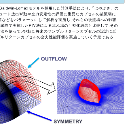
aldwin-Lomaxモデルを採用した計算手法により,「はやぶさ」の
ラシュート放出挙動や空力安定性の評価に重要なカプセルの後流場に
速などをパラメータにして解析を実施し,それらの後流場への影響
風洞試験で実施したPIV法による流れ場の可視化結果と比較して,その
算手法を使って,今後は,将来のサンプルリターンカプセルの設計に反
ルリターンカプセルの空力性能評価を実施していく予定である.