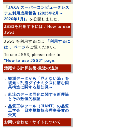
「
JAXA スーパーコンピュータシス
テム利用成果報告 (2025年2月～
2026年1月)
」を公開しました。
JSS3を利用するには / How to use
JSS3
JSS3 を利用するには
「利用するに
は 」ページ
をご覧ください。
To use JSS3, please refer to
"How to use JSS3" page
.
活躍する計算技術-最近の追加
観測データから「見えない渦」を
復元～乱流ダイナミクスに潜む因
果構造に関する新知見～
乱流のデータ同化に関する新理論
とその数値的検証
品質工学ツール（JIANT）の品質
工学会 日本規格協会理事長賞の
受賞
お問い合わせ・サイトについて