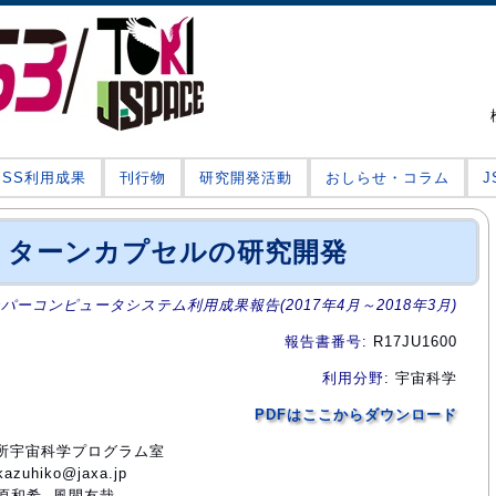
JSS利用成果
刊行物
研究開発活動
おしらせ・コラム
リターンカプセルの研究開発
ーパーコンピュータシステム利用成果報告(2017年4月～2018年3月)
報告書番号
: R17JU1600
利用分野
: 宇宙科学
PDFはここからダウンロード
究所宇宙科学プログラム室
uhiko@jaxa.jp
野原和希, 風間友哉