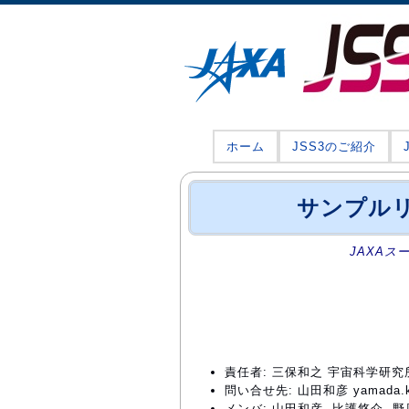
ホーム
JSS3のご紹介
サンプル
JAXAス
責任者: 三保和之 宇宙科学研
問い合せ先: 山田和彦 yamada.kaz
メンバ: 山田和彦, 比護悠介, 