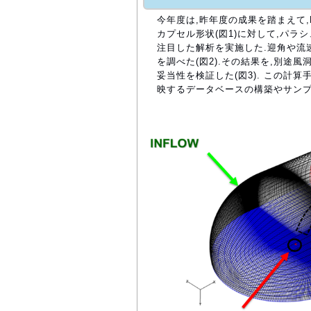
今年度は,昨年度の成果を踏まえて,B
カプセル形状(図1)に対して,パ
注目した解析を実施した.迎角や流
を調べた(図2).その結果を,別途
妥当性を検証した(図3). この計
映するデータベースの構築やサンプ