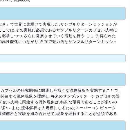
ぶさ」で世界に先駆けて実現した,サンプルリターンミッションが
ここでは,その実施に必須であるサンプルリターンカプセル技術に
を継承しつつ,さらに発展させていく活動を行う.ここで,得られた
の高性能化につながり,自在で魅力的なサンプルリターンミッショ
カプセルの研究開発に関連した様々な流体解析を実施することで,
関連する流体現象を理解し,将来のサンプルリターンカプセルの設
プセル技術に関連する流体現象は,特殊な環境であることが多いの
が多い.また,流体解析は大規模になるため,スーパーコンピュータ
数値解析と実験を組み合わせて,現象を理解することが必須である.