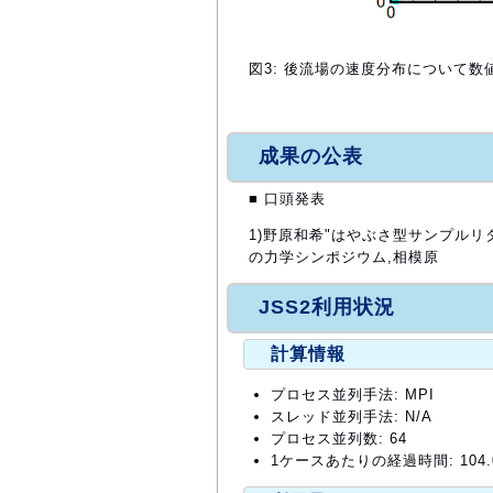
図3: 後流場の速度分布について
成果の公表
■ 口頭発表
1)野原和希"はやぶさ型サンプルリ
の力学シンポジウム,相模原
JSS2利用状況
計算情報
プロセス並列手法: MPI
スレッド並列手法: N/A
プロセス並列数: 64
1ケースあたりの経過時間: 104.