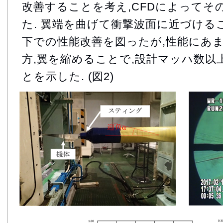
改善することを考え,CFDによってそ
た. 翼端を曲げて衝撃波面に近づける
下での性能改善を図ったが,性能にあま
方,翼を縮めることで,設計マッハ数以
とを示した. (図2)