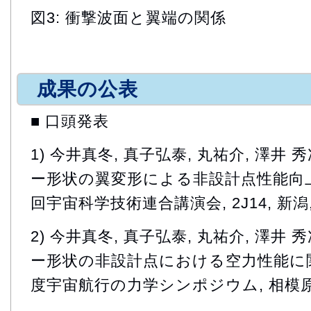
図3: 衝撃波面と翼端の関係
成果の公表
■ 口頭発表
1) 今井真冬, 真子弘泰, 丸祐介, 澤井
ー形状の翼変形による非設計点性能向上に
回宇宙科学技術連合講演会, 2J14, 新潟, 2
2) 今井真冬, 真子弘泰, 丸祐介, 澤井
ー形状の非設計点における空力性能に関す
度宇宙航行の力学シンポジウム, 相模原, 2