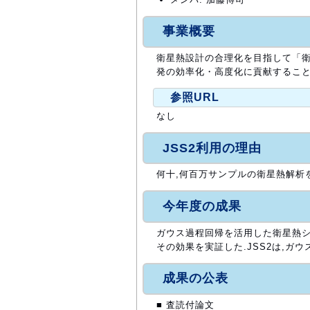
事業概要
衛星熱設計の合理化を目指して「衛
発の効率化・高度化に貢献すること
参照URL
なし
JSS2利用の理由
何十,何百万サンプルの衛星熱解析
今年度の成果
ガウス過程回帰を活用した衛星熱シ
その効果を実証した.JSS2は,ガ
成果の公表
■ 査読付論文