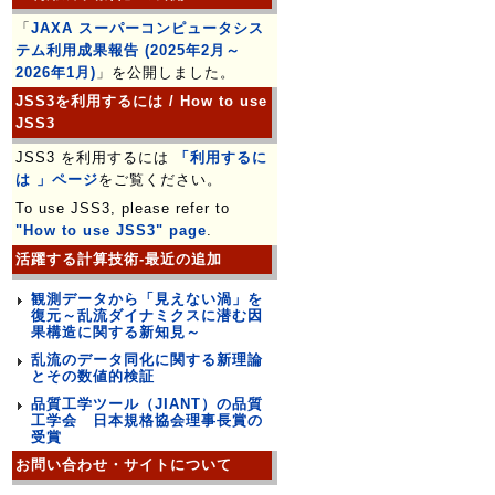
「
JAXA スーパーコンピュータシス
テム利用成果報告 (2025年2月～
2026年1月)
」を公開しました。
JSS3を利用するには / How to use
JSS3
JSS3 を利用するには
「利用するに
は 」ページ
をご覧ください。
To use JSS3, please refer to
"How to use JSS3" page
.
活躍する計算技術-最近の追加
観測データから「見えない渦」を
復元～乱流ダイナミクスに潜む因
果構造に関する新知見～
乱流のデータ同化に関する新理論
とその数値的検証
品質工学ツール（JIANT）の品質
工学会 日本規格協会理事長賞の
受賞
お問い合わせ・サイトについて