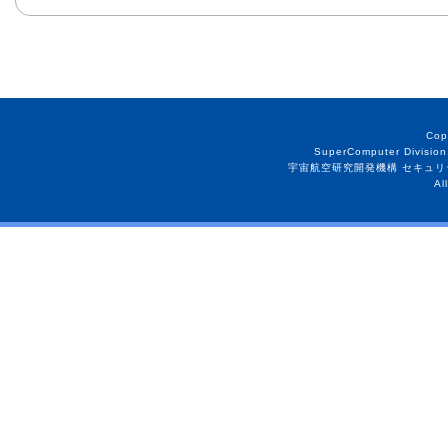
Cop
SuperComputer Division
宇宙航空研究開発機構 セキュリ
Al