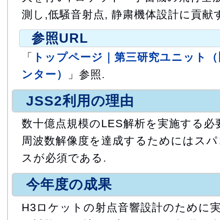
測し,低騒音射点, 静粛機体設計に貢献
参照URL
「
トップページ｜第三研究ユニット（
ンター）
」参照.
JSS2利用の理由
数十億点規模のLES解析を実施する必
周波数解像度を達成するためにはスパ
スが必須である.
今年度の成果
H3ロケットの射点音響設計のために