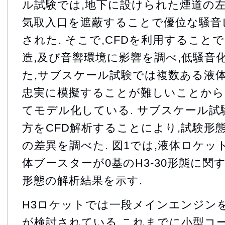
ル試験では,地下に設けられた煙道の
気取入口を遮蔽することで優位な騒音
された. そこで,CFDを利用すること
造,及び音響環境に影響を調べ,低騒音化
た,サブスケール試験では複数ある液
忠実に模擬することが難しいことから
てモデル化している. サブスケール試
方をCFD解析することにより,試験形
の差異を調べた. 図1では,液体ロケット(
体ブースターが0基のH3-30形態に
形態の解析結果を示す.
H3ロケットでは一段メインエンジン
が検討されている.これまでに小型コ