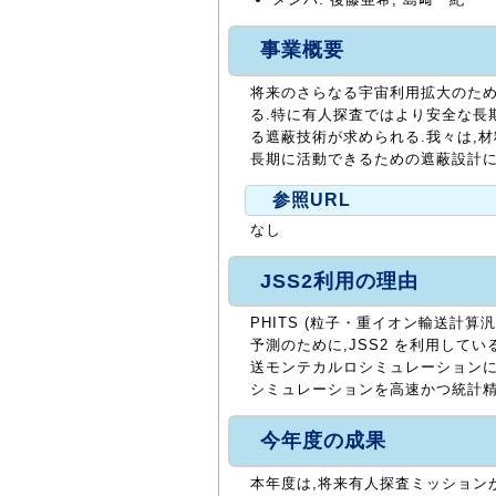
事業概要
将来のさらなる宇宙利用拡大のため
る.特に有人探査ではより安全な長
る遮蔽技術が求められる.我々は,
長期に活動できるための遮蔽設計に
参照URL
なし
JSS2利用の理由
PHITS (粒子・重イオン輸送計
予測のために,JSS2 を利用して
送モンテカルロシミュレーションには
シミュレーションを高速かつ統計精
今年度の成果
本年度は,将来有人探査ミッションが行われる