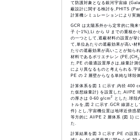
て防護対象となる銀河宇宙線 (Galac
蔽設計に関する検討を,PHITS (Particl
計算機シミュレーションにより実施
GCR は太陽系外から定常的に飛来する
子 (~1%),Li から U まで
の一つとして,遮蔽材料の設置が挙
て,単位あたりの遮蔽効果が高い材料
たりの遮蔽効果が高いことが知られて
材料であるポリエチレン (PE,(CH
2
た.PE の最適設置厚さは,線量計測位
により異なるものと考えられる.宇宙
PE の 2 層壁からなる単純な球
計算体系を図 1 に示す.内径 400 c
た仮想線量計) を設置した.Al/PE 球
2
の厚さは 0-60 g/cm
とした.球殻内
トルを,図 2 に示す.GCR 線源と
件) とし,宇宙機位置は地球近傍惑星間 
等方的に Al/PE 2 層体系 (
た.
計算結果を図 3 に示す.PE の設置
減した.Al の遮蔽厚に関わらず,30 g