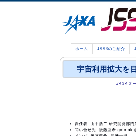
ホーム
JSS3のご紹介
宇宙利用拡大を
JAXAス
責任者: 山中浩二 研究開発部
問い合せ先: 後藤亜希 goto.aki@j
メンバ: 後藤亜希, 島﨑一紀