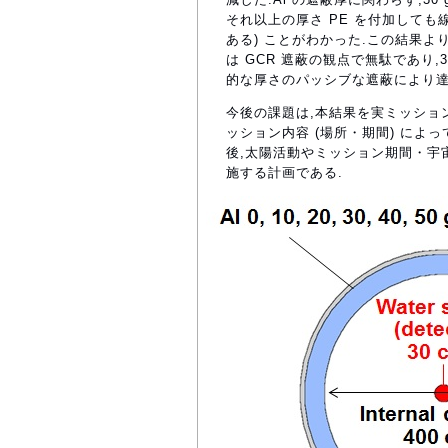
それ以上の厚さ PE を付加しても
ある) ことがわかった.この結果より,
は GCR 遮蔽の観点で無駄であり,30
的な厚さのパッシブな遮蔽により達
今後の課題は,本結果を実ミッショ
ッション内容 (場所・期間) によ
後,太陽活動やミッション期間・宇
施する計画である.