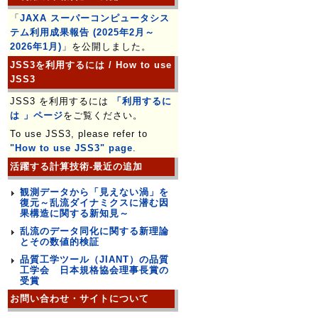
「
JAXA スーパーコンピュータシス
テム利用成果報告 (2025年2月～
2026年1月)
」を公開しました。
JSS3を利用するには / How to use
JSS3
JSS3 を利用するには
「利用するに
は 」ページ
をご覧ください。
To use JSS3, please refer to
"How to use JSS3" page
.
活躍する計算技術-最近の追加
観測データから「見えない渦」を
復元～乱流ダイナミクスに潜む因
果構造に関する新知見～
乱流のデータ同化に関する新理論
とその数値的検証
品質工学ツール（JIANT）の品質
工学会 日本規格協会理事長賞の
受賞
お問い合わせ・サイトについて