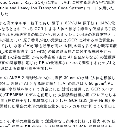
tic Cosmic Ray: GCR) に注目し,それに対する最適な宇宙船遮
e and Heavy Ion Transport Code System) コードを用いた
した.
高エネルギー粒子であり,陽子 (~85%),He 原子核 (~14%),電
の重核からなるとされている.GCR による人体の被ばく線量を低減する手段
げられる.輸送重量の観点から,有人ミッション用途の遮蔽材料とし
が望ましい.原子番号が低い元素ほど,GCR に対する単位質量あ
1
おり,水素 (
H)が最も効果が高い.今回,水素を多く含む既存遮蔽
)
,水素重量濃度: 14 wt%) の最適遮蔽厚さに関する検討を行っ
n
置 (人滞在位置) からの宇宙船 (主に Al 合金からなる) の遮蔽厚
船の遮蔽厚に応じた PE の最適厚さについて調査するため,Al と
殻体系による線量計算を実施した.
m の Al/PE 2 層球殻の中心に,直径 30 cm の水球 (人体を模倣し
2
殻は,外側が Al となる設置順とし,Al の厚さは 0-50 g/cm
,PE
部 (水領域を除く) は,真空とした.計算に使用した GCR スペク
して,CREME96 モデルを使用した.太陽活動は極小期 (フレアなし条
(捕捉粒子なし,地磁気なし) とした.GCR 線源 (陽子-Ni 核) を
図 1) に照射した場合の水球の線量当量を,モンテカルロ計算により算出し
により,水球の線量当量は (遮蔽材なし条件と比較し) 最大 40% 低
2
/cm
程度の PE 付加により線量当量は 34-40% 程度低減され,