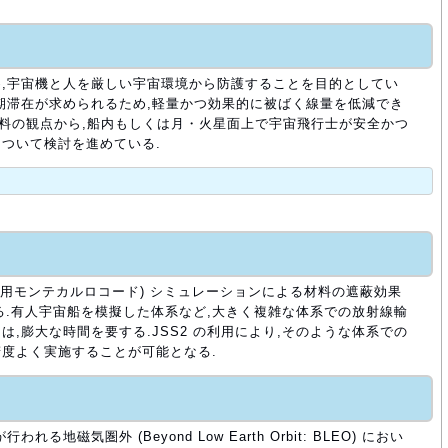
,宇宙機と人を厳しい宇宙環境から防護することを目的としてい
期滞在が求められるため,軽量かつ効果的に被ばく線量を低減でき
材料の観点から,船内もしくは月・火星面上で宇宙飛行士が安全かつ
ついて検討を進めている.
算汎用モンテカルロコード) シミュレーションによる材料の遮蔽効果
いる.有人宇宙船を模擬した体系など,大きく複雑な体系での放射線輸
,膨大な時間を要する.JSS2 の利用により,そのような体系での
度よく実施することが可能となる.
地磁気圏外 (Beyond Low Earth Orbit: BLEO) におい