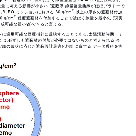
線量に与える影響が小さい (遮蔽厚-線量当量曲線がほぼプラトーで
2
BLEO ミッションにおける 30 g/cm
以上の厚さの遮蔽材付加
2
 g/cm
程度遮蔽材を付加することで被ばく線量を最小化 (現実
成可能な最小値)できると言える.
ンに適用可能な遮蔽指針に反映することである.太陽活動時期・ミ
っては,必ずしも遮蔽材の付加が必要ではないものと考えられる.今
宙船の形状に応じた遮蔽設計最適化指針に資する,データ獲得を実