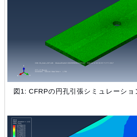
図1: CFRPの円孔引張シミュレーシ