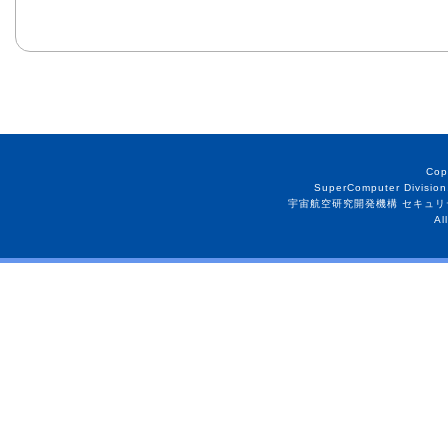
Cop
SuperComputer Division
宇宙航空研究開発機構 セキュリ
Al