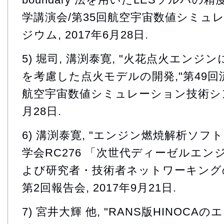
学講演会/第35回航空宇宙数値シミュ
ジウム, 2017年6月28日.
5) 堀司, 溝渕泰寛, "火花点火エン
を考慮した点火モデルの開発,"第49回
航空宇宙数値シミュレーション技術シンポ
月28日.
6) 溝渕泰寛, "エンジン燃焼解析ソフトH
学会RC276 「次世代ディーゼルエ
よび研究者・技術者ネットワーキング
第2回報告会, 2017年9月21日.
7) 宮井大輝 他, "RANS版HINOC