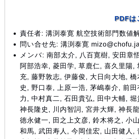
PDF
責任者: 溝渕泰寛 航空技術部門数
問い合せ先: 溝渕泰寛 mizo@chofu.jax
メンバ: 南部太介, 八百寛樹, 安田章悟
阿部浩幸, 菱田学, 草鹿仁, 喜久里陽,
充, 藤野敦志, 伊藤俊, 大日向大地, 
史, 野口泰, 上原一浩, 茅嶋泰介, 前
力, 中村真二, 石田貴弘, 田中大輔, 堀
神長隆史, 川内智詞, 宮井大輝, 神長龍
徳永健一, 田之上文彦, 鈴木将之, 小
和馬, 武田寿人, 今岡佳宏, 山田健人,