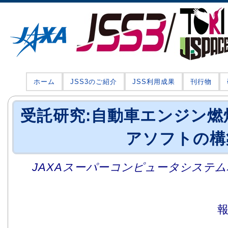
ホーム
JSS3のご紹介
JSS利用成果
刊行物
受託研究:自動車エンジン燃
アソフトの構
JAXAスーパーコンピュータシステム利