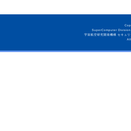
Cop
SuperComputer Division
宇宙航空研究開発機構 セキュリ
Al