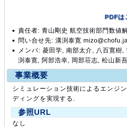
PDF
責任者: 青山剛史 航空技術部門数
問い合せ先: 溝渕泰寛 mizo@chofu.jax
メンバ: 菱田学, 南部太介, 八百寛樹,
渕泰寛, 阿部浩幸, 岡部荘志, 松山新
事業概要
シミュレーション技術によるエンジ
ディングを実現する.
参照URL
なし