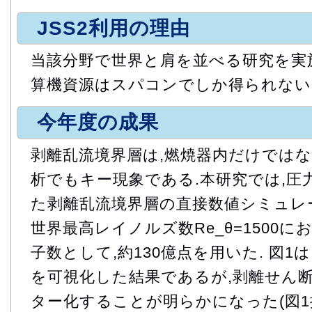
JSS2利用の理由
当該分野で世界と肩を並べる研究を実
算機資源はスパコンでしか得られない
今年度の成果
剥離乱流境界層は,燃焼器内だけでは
析でもキー現象である.本研究では,圧
た剥離乱流境界層の直接数値シミュレ
世界最高レイノルズ数Re_θ=1500に
子数として,約130億点を用いた. 図1は,
を可視化した結果であるが,剥離せん
ター化することが明らかになった(図1拡