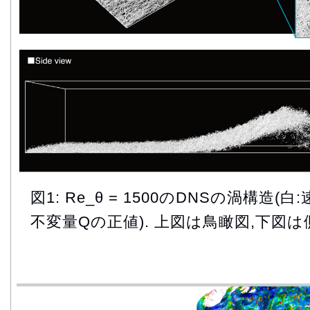
図1: Re_θ = 1500のDNSの渦構造
不変量Qの正値). 上図は鳥瞰図,下図は