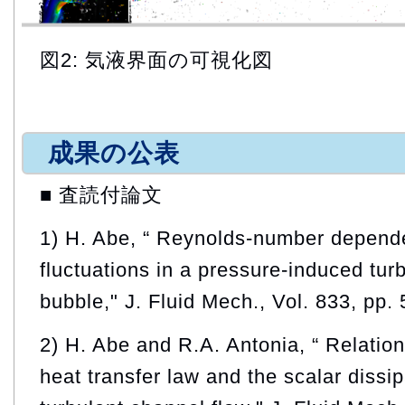
図2: 気液界面の可視化図
成果の公表
■ 査読付論文
1) H. Abe, “ Reynolds-number depende
fluctuations in a pressure-induced tur
bubble," J. Fluid Mech., Vol. 833, pp.
2) H. Abe and R.A. Antonia, “ Relatio
heat transfer law and the scalar dissip