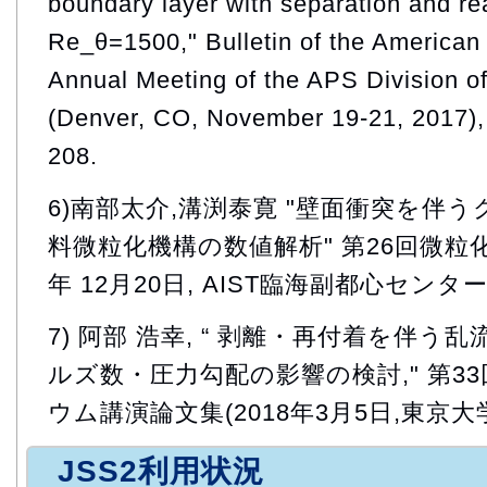
boundary layer with separation and re
Re_θ=1500," Bulletin of the American
Annual Meeting of the APS Division o
(Denver, CO, November 19-21, 2017), 
208.
6)南部太介,溝渕泰寛 "壁面衝突を伴
料微粒化機構の数値解析" 第26回微粒化
年 12月20日, AIST臨海副都心センタ
7) 阿部 浩幸, “ 剥離・再付着を伴う
ルズ数・圧力勾配の影響の検討," 第33
ウム講演論文集(2018年3月5日,東京大
JSS2利用状況