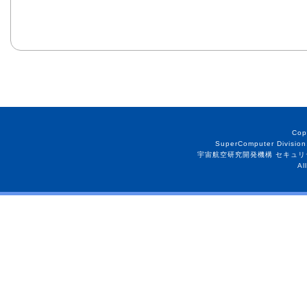
Cop
SuperComputer Division
宇宙航空研究開発機構 セキュリ
Al