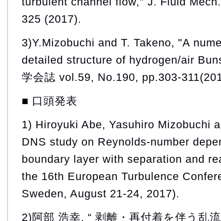
turbulent channel flow," J. Fluid Mech.
325 (2017).
3)Y.Mizobuchi and T. Takeno, "A numer
detailed structure of hydrogen/air 
学会誌 vol.59, No.190, pp.303-311(201
■ 口頭発表
1) Hiroyuki Abe, Yasuhiro Mizobuchi a
DNS study on Reynolds-number depend
boundary layer with separation and re
the 16th European Turbulence Confer
Sweden, August 21-24, 2017).
2)阿部 浩幸, “ 剥離・再付着を伴う