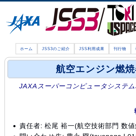
ホーム
JSS3のご紹介
JSS利用成果
刊行物
航空エンジン燃焼
JAXAスーパーコンピュータシステム利
責任者: 松尾 裕一(航空技術部門 数