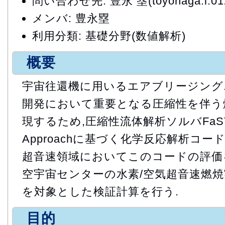
問い合わせ先: 豊永 塁(toyonaga.l.0121
メンバ: 豊永塁
利用分類: 基礎分野(数値解析)
概要
宇宙往還機に用いるエアブリージング
開発において重要となる圧縮性を伴う
現するため,圧縮性流体解析ソルバFaSTAR
Approachに基づく化学反応解析コー
超音速領域においてこのコードの評価
空宇宙センターの水素/空気超音速燃
を対象とした検証計算を行う.
目的