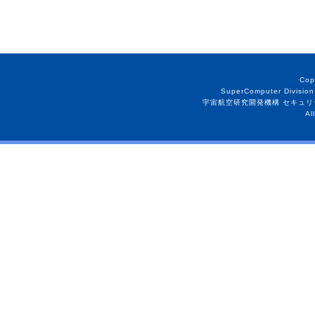
Cop
SuperComputer Division
宇宙航空研究開発機構 セキュリ
Al