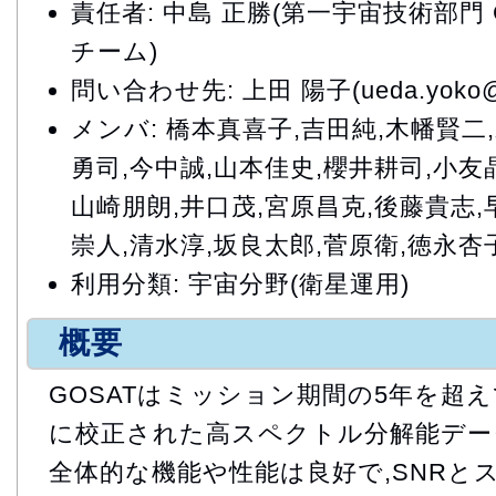
責任者: 中島 正勝(第一宇宙技術部門 
チーム)
問い合わせ先: 上田 陽子(ueda.yoko@ja
メンバ: 橋本真喜子,吉田純,木幡賢二
勇司,今中誠,山本佳史,櫻井耕司,小友
山崎朋朗,井口茂,宮原昌克,後藤貴志,
崇人,清水淳,坂良太郎,菅原衛,徳永杏
利用分類: 宇宙分野(衛星運用)
概要
GOSATはミッション期間の5年を超
に校正された高スペクトル分解能デー
全体的な機能や性能は良好で,SNRと