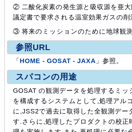
② 二酸化炭素の発生源と吸収源を亜大
議定書で要求される温室効果ガスの削
③ 将来のミッションのために地球観
参照URL
「
HOME - GOSAT - JAXA
」参照。
スパコンの用途
GOSAT の観測データを処理するミ
を構成するシステムとして,処理アル
に,JSS2で過去に取得した全観測デ
す.さらに,処理したプロダクトの校正時
理を実施します.また,再処理に必要な