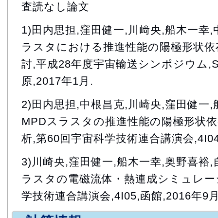
査読なし論文
1)田内思担,窪田健一,川﨑央,船木一幸,
ラスタにおける推進性能の陽極形状依
討,平成28年度宇宙輸送シンポジウム,STE
原,2017年1月.
2)田内思担,中根昌克,川崎央,窪田健一,船木
MPDスラスタの推進性能の陽極形状
析,第60回宇宙科学技術連合講演会,4I04,
3)川崎央,窪田健一,船木一幸,奥野喜裕
ラスタの電磁流体・熱連成シミュレーシ
学技術連合講演会,4I05,函館,2016年9月