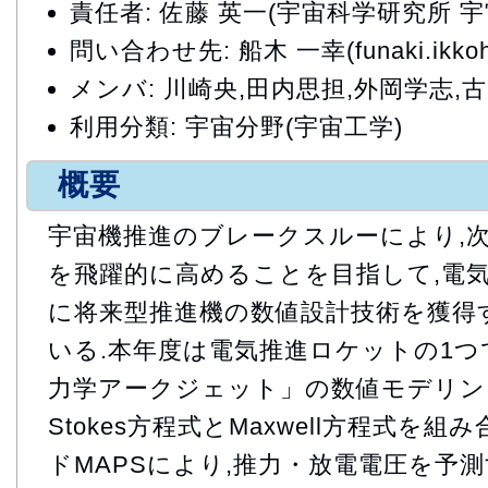
責任者: 佐藤 英一(宇宙科学研究所 
問い合わせ先: 船木 一幸(funaki.ikkoh@
メンバ: 川崎央,田内思担,外岡学志,
利用分類: 宇宙分野(宇宙工学)
概要
宇宙機推進のブレークスルーにより,
を飛躍的に高めることを目指して,電
に将来型推進機の数値設計技術を獲得
いる.本年度は電気推進ロケットの1
力学アークジェット」の数値モデリングを
Stokes方程式とMaxwell方程式を
ドMAPSにより,推力・放電電圧を予