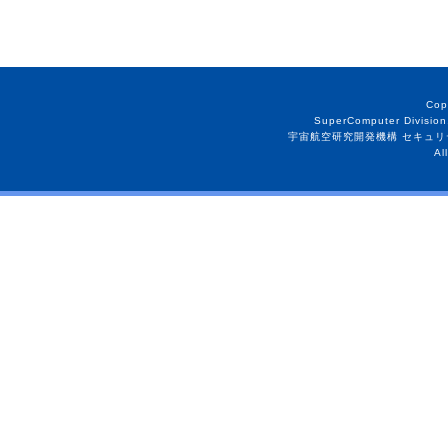
Cop
SuperComputer Division
宇宙航空研究開発機構 セキュリ
Al