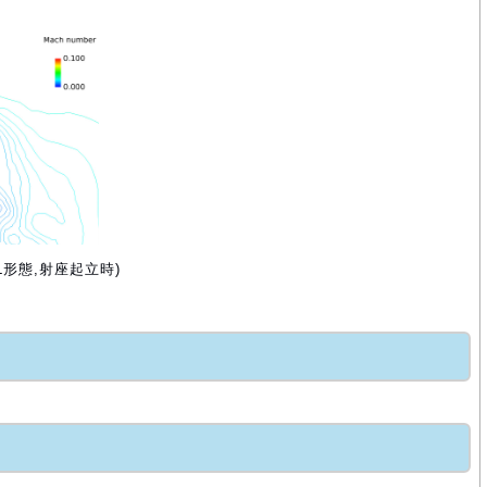
4L形態,射座起立時)