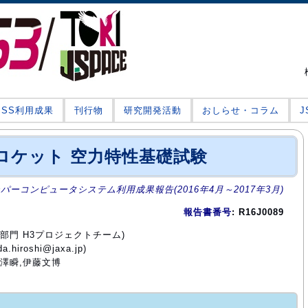
JSS利用成果
刊行物
研究開発活動
おしらせ・コラム
ロケット 空力特性基礎試験
ーパーコンピュータシステム利用成果報告(2016年4月～2017年3月)
報告書番号
: R16J0089
術部門 H3プロジェクトチーム)
iroshi@jaxa.jp)
福澤瞬,伊藤文博