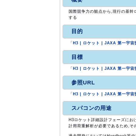
国際競争力の観点から,現行の基幹
する
目的
「
H3 | ロケット | JAXA 第
目標
「
H3 | ロケット | JAXA 第
参照URL
「
H3 | ロケット | JAXA 第
スパコンの用途
H3ロケット詳細設計フェーズにお
計用荷重解析が必要であるため,そ
過去開発においてはHandbook