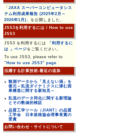
「
JAXA スーパーコンピュータシス
テム利用成果報告 (2025年2月～
2026年1月)
」を公開しました。
JSS3を利用するには / How to use
JSS3
JSS3 を利用するには
「利用するに
は 」ページ
をご覧ください。
To use JSS3, please refer to
"How to use JSS3" page
.
活躍する計算技術-最近の追加
観測データから「見えない渦」を
復元～乱流ダイナミクスに潜む因
果構造に関する新知見～
乱流のデータ同化に関する新理論
とその数値的検証
品質工学ツール（JIANT）の品質
工学会 日本規格協会理事長賞の
受賞
お問い合わせ・サイトについて