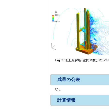
Fig.2:地上風解析(空間M数分布,2
成果の公表
なし
計算情報