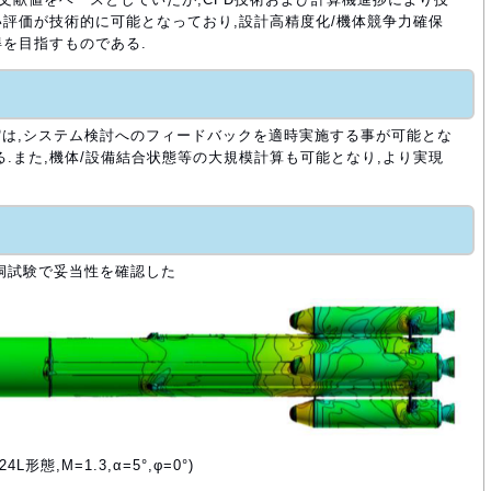
い評価が技術的に可能となっており,設計高精度化/機体競争力確保
得を目指すものである.
は,システム検討へのフィードバックを適時実施する事が可能とな
る.また,機体/設備結合状態等の大規模計算も可能となり,より実現
洞試験で妥当性を確認した
L形態,M=1.3,α=5°,φ=0°)