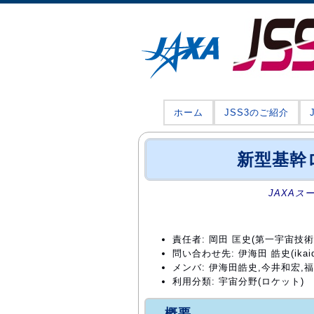
ホーム
JSS3のご紹介
新型基幹
JAXAス
責任者: 岡田 匡史(第一宇宙技
問い合わせ先: 伊海田 皓史(ikaida.h
メンバ: 伊海田皓史,今井和宏,
利用分類: 宇宙分野(ロケット)
概要