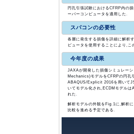
円孔引張試験におけるCFRP内の
ーパーコンピュータを適用した.
スパコンの必要性
各層に発生する損傷を詳細に解析す
ピュータを使用することにより,こ
今年度の成果
JAXAが開発した損傷シミュレーション手法
Mechanics)モデルをCFRP
ABAQUS/Explicit 2016
いてモデル化され,ECDMモデルは
れた.
解析モデルの外観をFig.1に,解析
比較を進める予定である.