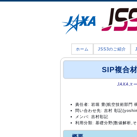
ホーム
JSS3のご紹介
SIP複
JAXAス
責任者: 岩堀 豊(航空技術部門
問い合わせ先: 吉村 彰記(yoshimura
メンバ: 吉村彰記
利用分類: 基礎分野(数値解析,そ
概要