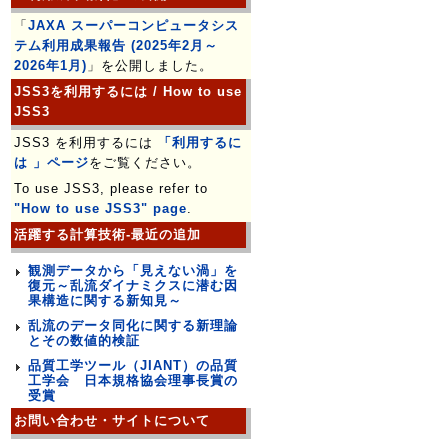
「
JAXA スーパーコンピュータシス
テム利用成果報告 (2025年2月～
2026年1月)
」を公開しました。
JSS3を利用するには / How to use
JSS3
JSS3 を利用するには
「利用するに
は 」ページ
をご覧ください。
To use JSS3, please refer to
"How to use JSS3" page
.
活躍する計算技術-最近の追加
観測データから「見えない渦」を
復元～乱流ダイナミクスに潜む因
果構造に関する新知見～
乱流のデータ同化に関する新理論
とその数値的検証
品質工学ツール（JIANT）の品質
工学会 日本規格協会理事長賞の
受賞
お問い合わせ・サイトについて