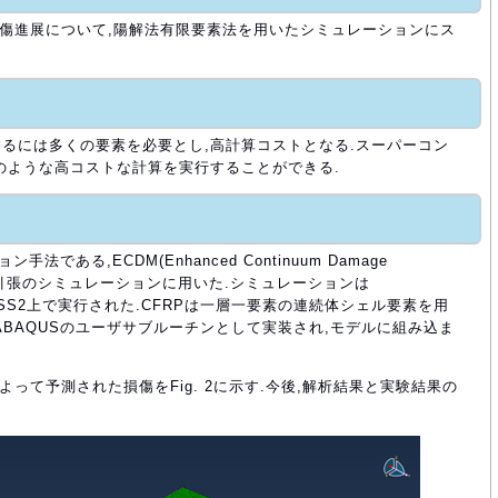
損傷進展について,陽解法有限要素法を用いたシミュレーションにス
るには多くの要素を必要とし,高計算コストとなる.スーパーコン
のような高コストな計算を実行することができる.
である,ECDM(Enhanced Continuum Damage
の円孔引張のシミュレーションに用いた.シミュレーションは
を用いてJSS2上で実行された.CFRPは一層一要素の連続体シェル要素を用
ABAQUSのユーザサブルーチンとして実装され,モデルに組み込ま
によって予測された損傷をFig. 2に示す.今後,解析結果と実験結果の