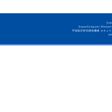
Cop
SuperComputer Division
宇宙航空研究開発機構 セキュリ
Al