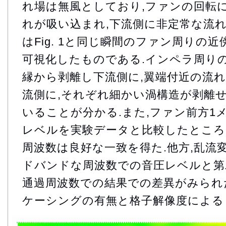
れ場は無風としており,ファンの回転
れが吸い込まれ,下流側に非定常な流れを生
はFig. 1と同じ瞬間のファン周りの
可視化したものである.インペラ周り
縁から剥離し下流側に,翼端付近の流
流側に,それぞれ細かい渦構造が剥離
いることが分かる.また,ファン前方1
レベルを実験データと比較したところ
周波数は良好な一致を得た.他方,乱流
ドバンドな周波数での音圧レベルと第
通過周波数での結果での差異がみられ
ケーシングの有無と格子解像度による