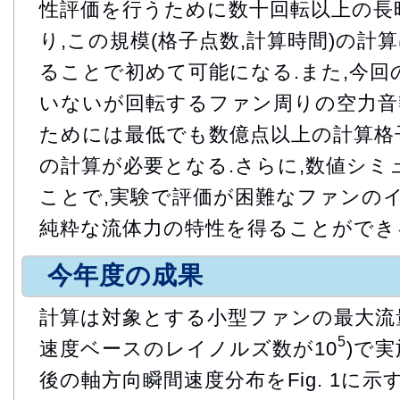
性評価を行うために数十回転以上の長
り,この規模(格子点数,計算時間)の計
ることで初めて可能になる.また,今
いないが回転するファン周りの空力音
ためには最低でも数億点以上の計算格
の計算が必要となる.さらに,数値シ
ことで,実験で評価が困難なファンの
純粋な流体力の特性を得ることができ
今年度の成果
計算は対象とする小型ファンの最大流
5
速度ベースのレイノルズ数が10
)で実
後の軸方向瞬間速度分布をFig. 1に