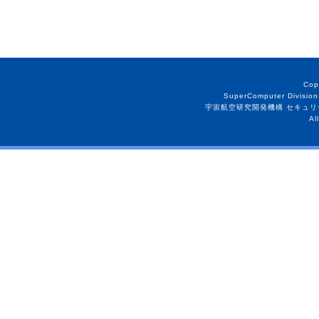
Cop
SuperComputer Division
宇宙航空研究開発機構 セキュリ
Al