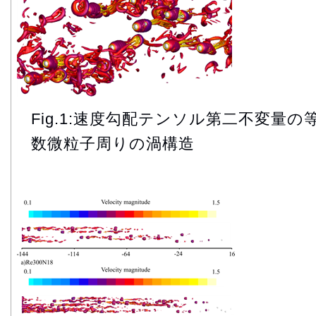
Fig.1:速度勾配テンソル第二不変量
数微粒子周りの渦構造