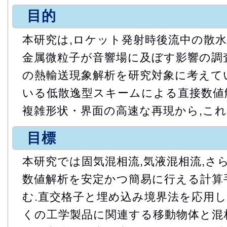
目的
本研究は,ロケット発射時後流中の散
金属微粒子が音響場に及ぼす影響の調
の熱輸送現象解析を研究対象に考えて
いる低散逸型スキームによる直接数値
複雑形状・界面の高速な再現から,これ
目標
本研究では固気混相流,気液混相流,さ
数値解析を安定かつ簡易に行える計算
む.直交格子と埋め込み境界法を応用し
くの工学製品に関連する移動物体と混