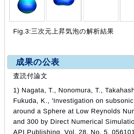
Fig.3:三次元上昇気泡の解析結果
成果の公表
査読付論文
1) Nagata, T., Nonomura, T., Takahash
Fukuda, K., 'Investigation on subsoni
around a Sphere at Low Reynolds Nu
and 300 by Direct Numerical Simulation
API Publishing, Vol. 28, No. 5, 05610