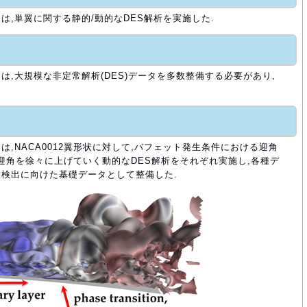
,単翼に関する静的/動的なDES解析を実施した.
,大規模な非定常解析(DES)データを多数整備する必要があり,
,NACA0012翼形状に対して,バフェット発生条件における迎角
び迎角を徐々に上げていく動的なDES解析をそれぞれ実施し,各種デ
検出に向けた基礎データとして整備した.