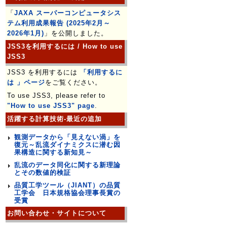
「
JAXA スーパーコンピュータシス
テム利用成果報告 (2025年2月～
2026年1月)
」を公開しました。
JSS3を利用するには / How to use
JSS3
JSS3 を利用するには
「利用するに
は 」ページ
をご覧ください。
To use JSS3, please refer to
"How to use JSS3" page
.
活躍する計算技術-最近の追加
観測データから「見えない渦」を
復元～乱流ダイナミクスに潜む因
果構造に関する新知見～
乱流のデータ同化に関する新理論
とその数値的検証
品質工学ツール（JIANT）の品質
工学会 日本規格協会理事長賞の
受賞
お問い合わせ・サイトについて