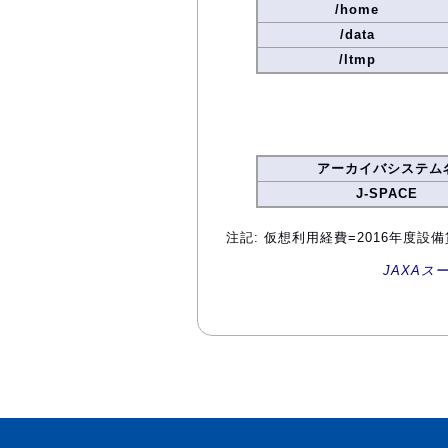
/home
/data
/ltmp
アーカイバシステム
J-SPACE
注記: 仮想利用経費=2016年度
JAXAス