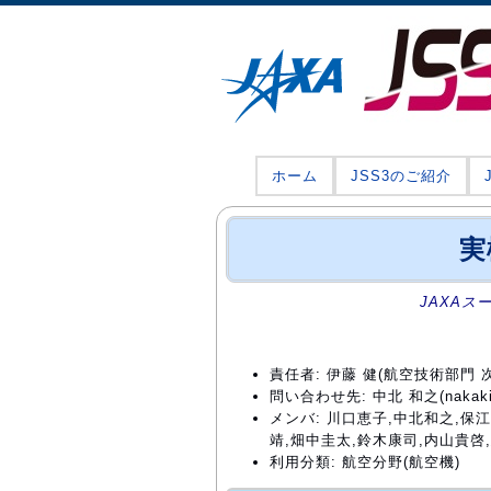
ホーム
JSS3のご紹介
実
JAXAス
責任者: 伊藤 健(航空技術部門
問い合わせ先: 中北 和之(nakakita@
メンバ: 川口恵子,中北和之,保
靖,畑中圭太,鈴木康司,内山貴啓
利用分類: 航空分野(航空機)