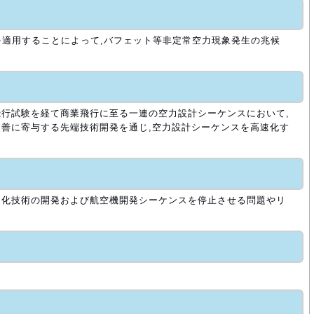
を適用することによって,バフェット等非定常空力現象発生の兆候
行試験を経て商業飛行に至る一連の空力設計シーケンスにおいて,
善に寄与する先端技術開発を通じ,空力設計シーケンスを高速化す
速化技術の開発および航空機開発シーケンスを停止させる問題やリ