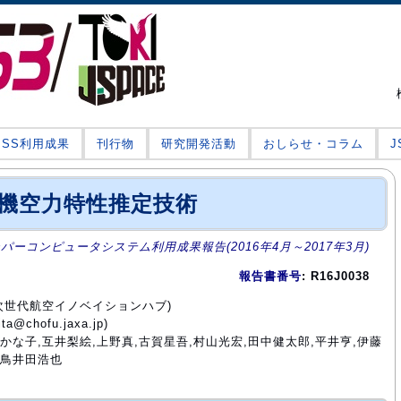
JSS利用成果
刊行物
研究開発活動
おしらせ・コラム
機空力特性推定技術
ーパーコンピュータシステム利用成果報告(2016年4月～2017年3月)
報告書番号
: R16J0038
 次世代航空イノベイションハブ)
chofu.jaxa.jp)
江かな子,互井梨絵,上野真,古賀星吾,村山光宏,田中健太郎,平井亨,伊藤
,鳥井田浩也