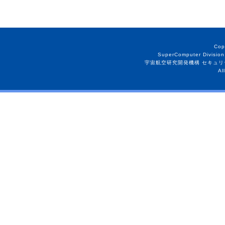
Cop
SuperComputer Division
宇宙航空研究開発機構 セキュリ
Al