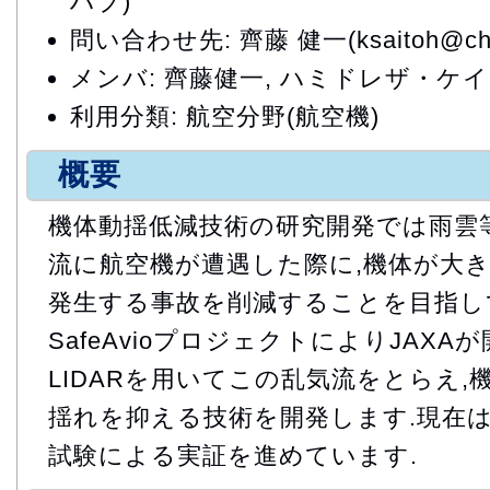
ハブ)
問い合わせ先: 齊藤 健一(ksaitoh@chofu
メンバ: 齊藤健一, ハミドレザ・ケ
利用分類: 航空分野(航空機)
概要
機体動揺低減技術の研究開発では雨雲
流に航空機が遭遇した際に,機体が大
発生する事故を削減することを目指し
SafeAvioプロジェクトによりJAX
LIDARを用いてこの乱気流をとらえ
揺れを抑える技術を開発します.現在
試験による実証を進めています.