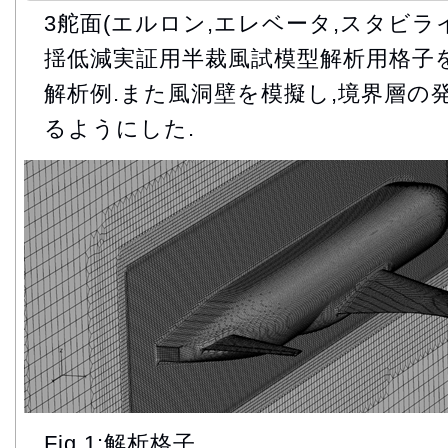
3舵面(エルロン,エレベータ,スタビラ
揺低減実証用半裁風試模型解析用格子を作成(F
解析例.また風洞壁を模擬し,境界層の
るようにした.
Fig.1:解析格子