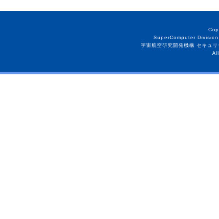
Cop
SuperComputer Division
宇宙航空研究開発機構 セキュリ
Al