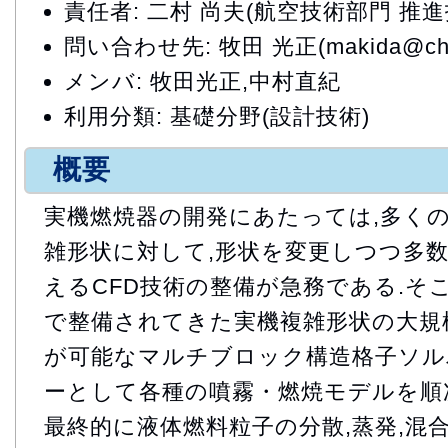
責任者: 二村 尚夫(航空技術部門 推
問い合わせ先: 牧田 光正(makida@chofu
メンバ: 牧田光正,中村直紀
利用分類: 基礎分野(設計技術)
概要
実機燃焼器の開発にあたっては,多く
雑形状に対して,形状を変更しつつ多
えるCFD技術の整備が急務である.そ
で整備されてきた実機複雑形状の大規
が可能なマルチブロック構造格子ソル
ーとして各種の噴霧・燃焼モデルを順
最終的に液体燃料粒子の分散,蒸発,混