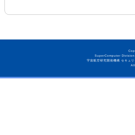
Cop
SuperComputer Division
宇宙航空研究開発機構 セキュリ
Al