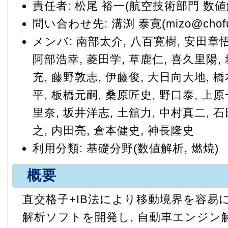
責任者: 松尾 裕一(航空技術部門 数
問い合わせ先: 溝渕 泰寛(mizo@chofu.j
メンバ: 南部太介, 八百寛樹, 安田章悟
阿部浩幸, 菱田学, 草鹿仁, 喜久里陽,
充, 藤野敦志, 伊藤俊, 大日向大地, 
平, 板橋元嗣, 桑原匠史, 野口泰, 上
里奈, 坂井洋志, 土舘力, 中村真二, 
之, 内田亮, 倉本健史, 神長隆史
利用分類: 基礎分野(数値解析, 燃焼)
概要
直交格子+IB法により移動境界を容易
解析ソフトを開発し, 自動車エンジン