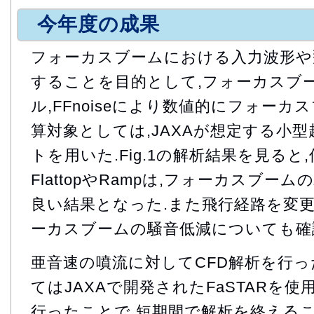
今年度の成果
フォーカスブームにおける入力波形や
することを目的として,フォーカスブ
ル,FFnoiseにより数値的にフォーカ
算対象としては,JAXAが想定する小
トを用いた.Fig.1の解析結果を見る
FlattopやRampは,フォーカスブ
良い結果となった.また飛行経路を変
ーカスブームの騒音低減についても確
亜音速の噴流に対してCFD解析を行った(
てはJAXAで開発されたFaSTARを使
行ったことで,短期間で解析を終えるこ