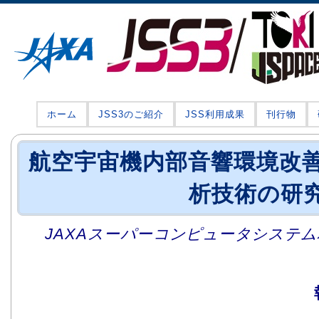
ホーム
JSS3のご紹介
JSS利用成果
刊行物
航空宇宙機内部音響環境改
析技術の研
JAXAスーパーコンピュータシステム利