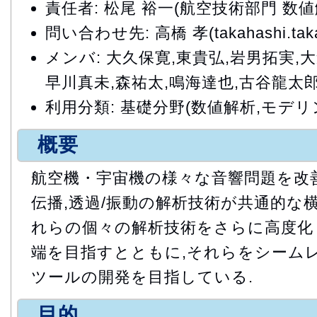
責任者: 松尾 裕一(航空技術部門 数
問い合わせ先: 高橋 孝(takahashi.takas
メンバ: 大久保寛,東貴弘,岩男拓実,
早川真未,森祐太,鳴海達也,古谷龍太
利用分類: 基礎分野(数値解析,モデリ
概要
航空機・宇宙機の様々な音響問題を改善
伝播,透過/振動の解析技術が共通的な横
れらの個々の解析技術をさらに高度化
端を目指すとともに,それらをシーム
ツールの開発を目指している.
目的