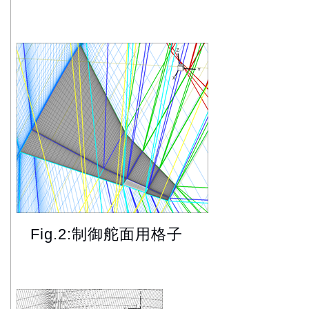
Fig.2:制御舵面用格子