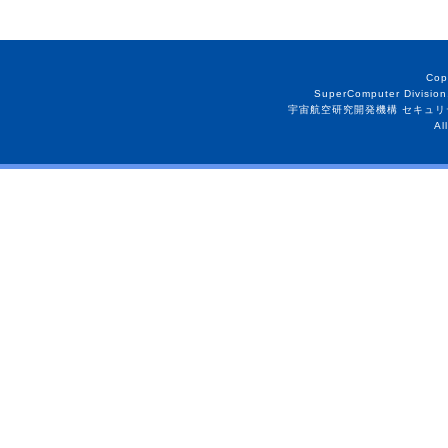
Cop
SuperComputer Division
宇宙航空研究開発機構 セキュリ
Al