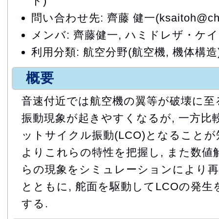
ト)
問い合わせ先: 齊藤 健一(ksaitoh@chofu
メンバ: 齊藤健一, ハミドレザ・ケ
利用分類: 航空分野(航空機, 機体構造
概要
音速付近では航空機の翼等が破壊に至
振動現象が起きやすくなるが, 一方比
ットサイクル振動(LCO)となることが
よりこれらの特性を把握し, また数値
らの現象をシミュレーションにより
とともに, 舵面を駆動してLCOの発
する.