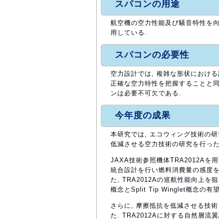
スパコンの用途
航空機の空力性能及び騒音特性を向
用している.
スパコンの必要性
空力設計では, 複雑な形状におけ
正確な空力特性を把握することと同
ンは必要不可欠である.
今年度の成果
本研究では, エコウィング技術の
低減させる空力技術の研究を行った
JAXA技術参照機体TRA2012
統合設計を行い燃料消費量の感度を調べ
た, TRA2012Aの巡航性能向上を狙って
概念とSplit Tip Winglet概念
さらに, 摩擦抵抗を低減させる技
た. TRA2012Aに対する自然層