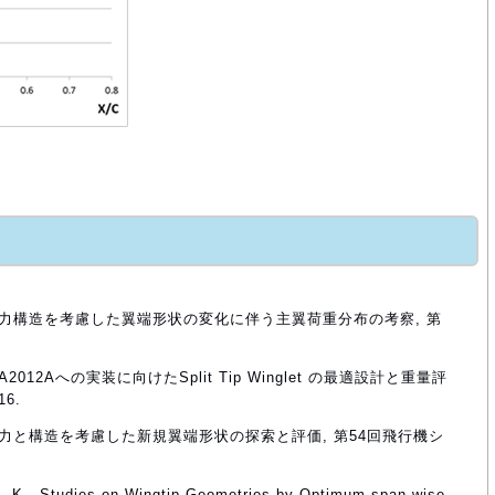
, 空力構造を考慮した翼端形状の変化に伴う主翼荷重分布の考察, 第
2012Aへの実装に向けたSplit Tip Winglet の最適設計と重量評
6.
 空力と構造を考慮した新規翼端形状の探索と評価, 第54回飛行機シ
ie, K., Studies on Wingtip Geometries by Optimum span wise