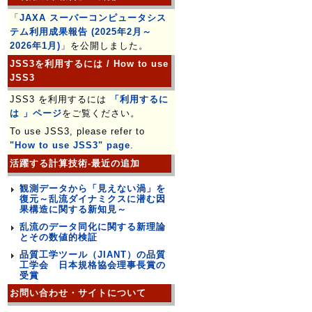
「
JAXA スーパーコンピュータシス
テム利用成果報告 (2025年2月～
2026年1月)
」を公開しました。
JSS3を利用するには / How to use
JSS3
JSS3 を利用するには
「利用するに
は 」ページ
をご覧ください。
To use JSS3, please refer to
"How to use JSS3" page
.
活躍する計算技術-最近の追加
観測データから「見えない渦」を
復元～乱流ダイナミクスに潜む因
果構造に関する新知見～
乱流のデータ同化に関する新理論
とその数値的検証
品質工学ツール（JIANT）の品質
工学会 日本規格協会理事長賞の
受賞
お問い合わせ・サイトについて