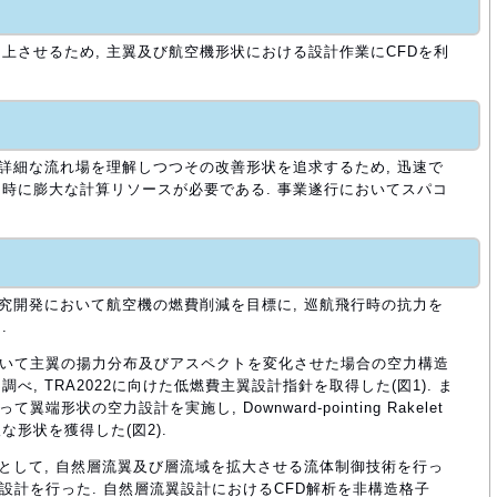
上させるため, 主翼及び航空機形状における設計作業にCFDを利
る詳細な流れ場を理解しつつその改善形状を追求するため, 迅速で
時に膨大な計算リソースが必要である. 事業遂行においてスパコ
研究開発において航空機の燃費削減を目標に, 巡航飛行時の抗力を
.
Aを用いて主翼の揚力分布及びアスペクトを変化させた場合の空力構造
, TRA2022に向けた低燃費主翼設計指針を取得した(図1). ま
翼端形状の空力設計を実施し, Downward-pointing Rakelet
の有望な形状を獲得した(図2).
術として, 自然層流翼及び層流域を拡大させる流体制御技術を行っ
流翼設計を行った. 自然層流翼設計におけるCFD解析を非構造格子