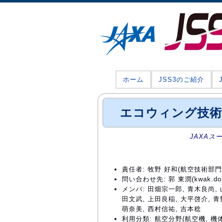
ホーム
JSS3のご紹介
エコウィング技術
JAXAス
責任者: 牧野 好和(航空技術部
問い合わせ先: 郭 東潤(kwak.dong
メンバ: 田畑宗一郎, 青木良尚, 
田文武, 上田良稲, 大平啓介, 青
萌奈美, 西村信祐, 吉本稔
利用分類: 航空分野(航空機, 機