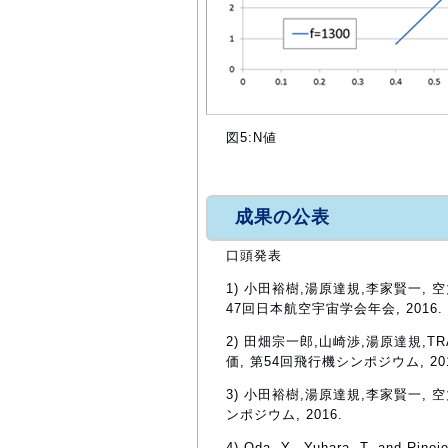
図5:N値
成果の公表
口頭発表
1) 小田裕樹,湯原達規,李家賢一
47回日本航空宇宙学会年会, 2016.
2) 田畑宗一郎,山崎渉,湯原達規,TRA
価, 第54回飛行機シンポジウム, 201
3) 小田裕樹,湯原達規,李家賢一,
ンポジウム, 2016.
4) Oda, Y., Yuhara, T. and Rino