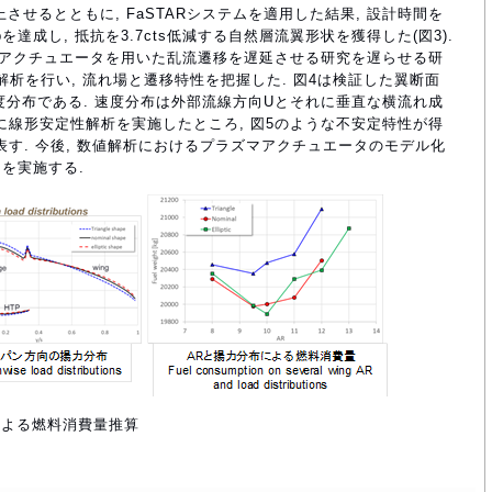
向上させるとともに, FaSTARシステムを適用した結果, 設計時間を
を達成し, 抵抗を3.7cts低減する自然層流翼形状を獲得した(図3).
マアクチュエータを用いた乱流遷移を遅延させる研究を遅らせる研
移解析を行い, 流れ場と遷移特性を把握した. 図4は検証した翼断面
の速度分布である. 速度分布は外部流線方向Uとそれに垂直な横流れ成
に線形安定性解析を実施したところ, 図5のような不安定特性が得
表す. 今後, 数値解析におけるプラズマアクチュエータのモデル化
を実施する.
による燃料消費量推算