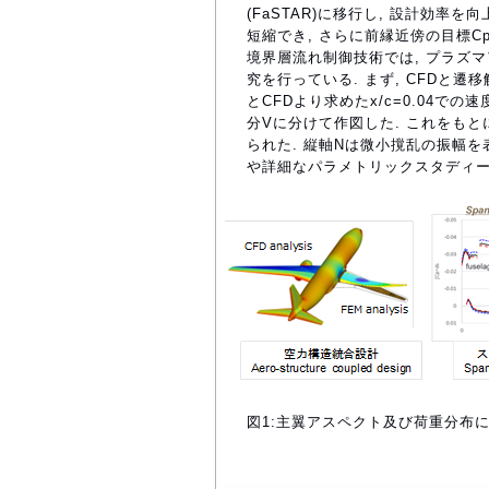
(FaSTAR)に移行し, 設計効率を
短縮でき, さらに前縁近傍の目標Cp
境界層流れ制御技術では, プラズ
究を行っている. まず, CFDと遷
とCFDより求めたx/c=0.04で
分Vに分けて作図した. これをもと
られた. 縦軸Nは微小撹乱の振幅を
や詳細なパラメトリックスタディー
図1:主翼アスペクト及び荷重分布