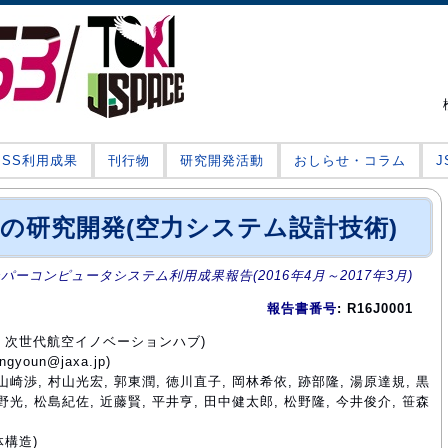
JSS利用成果
刊行物
研究開発活動
おしらせ・コラム
の研究開発(空力システム設計技術)
ーパーコンピュータシステム利用成果報告(2016年4月～2017年3月)
報告書番号
: R16J0001
門 次世代航空イノベーションハブ)
youn@jaxa.jp)
山崎渉, 村山光宏, 郭東潤, 徳川直子, 岡林希依, 跡部隆, 湯原達規, 黒
野光, 松島紀佐, 近藤賢, 平井亨, 田中健太郎, 松野隆, 今井俊介, 笹森
体構造)