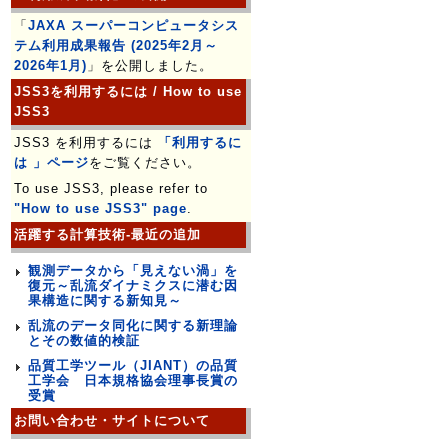
「
JAXA スーパーコンピュータシス
テム利用成果報告 (2025年2月～
2026年1月)
」を公開しました。
JSS3を利用するには / How to use
JSS3
JSS3 を利用するには
「利用するに
は 」ページ
をご覧ください。
To use JSS3, please refer to
"How to use JSS3" page
.
活躍する計算技術-最近の追加
観測データから「見えない渦」を
復元～乱流ダイナミクスに潜む因
果構造に関する新知見～
乱流のデータ同化に関する新理論
とその数値的検証
品質工学ツール（JIANT）の品質
工学会 日本規格協会理事長賞の
受賞
お問い合わせ・サイトについて