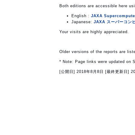
Both editions are accessible here usi
English :
JAXA Supercomputer
Japanese:
JAXA スーパーコンピ
Your visits are highly appreciated.
Older versions of the reports are lis
* Note: Page links were updated on 
[公開日]
2018年8月8日
[最終更新日]
2