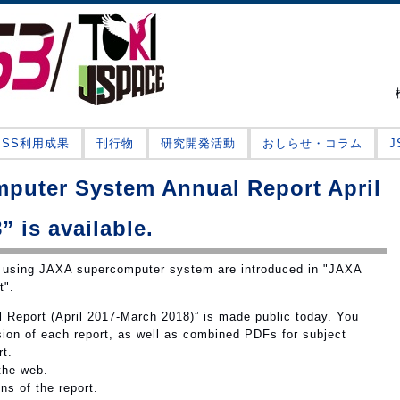
JSS利用成果
刊行物
研究開発活動
おしらせ・コラム
puter System Annual Report April
 is available.
s using JAXA supercomputer system are introduced in "JAXA
t".
Report (April 2017-March 2018)” is made public today. You
ion of each report, as well as combined PDFs for subject
rt.
the web.
ns of the report.