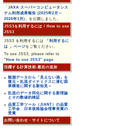
「
JAXA スーパーコンピュータシス
テム利用成果報告 (2025年2月～
2026年1月)
」を公開しました。
JSS3を利用するには / How to use
JSS3
JSS3 を利用するには
「利用するに
は 」ページ
をご覧ください。
To use JSS3, please refer to
"How to use JSS3" page
.
活躍する計算技術-最近の追加
観測データから「見えない渦」を
復元～乱流ダイナミクスに潜む因
果構造に関する新知見～
乱流のデータ同化に関する新理論
とその数値的検証
品質工学ツール（JIANT）の品質
工学会 日本規格協会理事長賞の
受賞
お問い合わせ・サイトについて