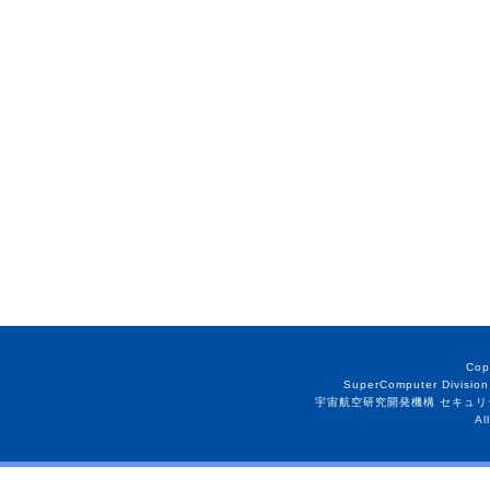
Cop
SuperComputer Division
宇宙航空研究開発機構 セキュリ
Al