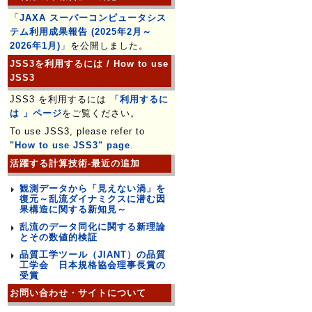
「
JAXA スーパーコンピュータシス
テム利用成果報告 (2025年2月～
2026年1月)
」を公開しました。
JSS3を利用するには / How to use
JSS3
JSS3 を利用するには
「利用するに
は 」ページ
をご覧ください。
To use JSS3, please refer to
"How to use JSS3" page
.
活躍する計算技術-最近の追加
観測データから「見えない渦」を
復元～乱流ダイナミクスに潜む因
果構造に関する新知見～
乱流のデータ同化に関する新理論
とその数値的検証
品質工学ツール（JIANT）の品質
工学会 日本規格協会理事長賞の
受賞
お問い合わせ・サイトについて