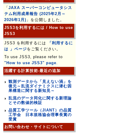
「
JAXA スーパーコンピュータシス
テム利用成果報告 (2025年2月～
2026年1月)
」を公開しました。
JSS3を利用するには / How to use
JSS3
JSS3 を利用するには
「利用するに
は 」ページ
をご覧ください。
To use JSS3, please refer to
"How to use JSS3" page
.
活躍する計算技術-最近の追加
観測データから「見えない渦」を
復元～乱流ダイナミクスに潜む因
果構造に関する新知見～
乱流のデータ同化に関する新理論
とその数値的検証
品質工学ツール（JIANT）の品質
工学会 日本規格協会理事長賞の
受賞
お問い合わせ・サイトについて