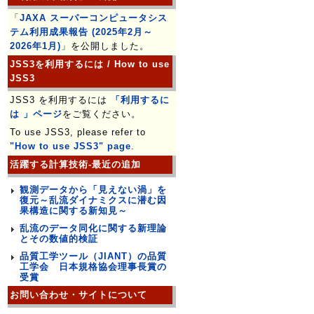
「
JAXA スーパーコンピュータシス
テム利用成果報告 (2025年2月～
2026年1月)
」を公開しました。
JSS3を利用するには / How to use
JSS3
JSS3 を利用するには
「利用するに
は 」ページ
をご覧ください。
To use JSS3, please refer to
"How to use JSS3" page
.
活躍する計算技術-最近の追加
観測データから「見えない渦」を
復元～乱流ダイナミクスに潜む因
果構造に関する新知見～
乱流のデータ同化に関する新理論
とその数値的検証
品質工学ツール（JIANT）の品質
工学会 日本規格協会理事長賞の
受賞
お問い合わせ・サイトについて