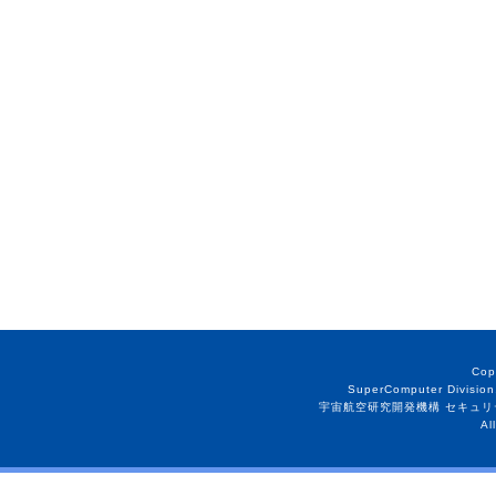
Cop
SuperComputer Division
宇宙航空研究開発機構 セキュリ
Al