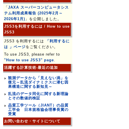
「
JAXA スーパーコンピュータシス
テム利用成果報告 (2025年2月～
2026年1月)
」を公開しました。
JSS3を利用するには / How to use
JSS3
JSS3 を利用するには
「利用するに
は 」ページ
をご覧ください。
To use JSS3, please refer to
"How to use JSS3" page
.
活躍する計算技術-最近の追加
観測データから「見えない渦」を
復元～乱流ダイナミクスに潜む因
果構造に関する新知見～
乱流のデータ同化に関する新理論
とその数値的検証
品質工学ツール（JIANT）の品質
工学会 日本規格協会理事長賞の
受賞
お問い合わせ・サイトについて