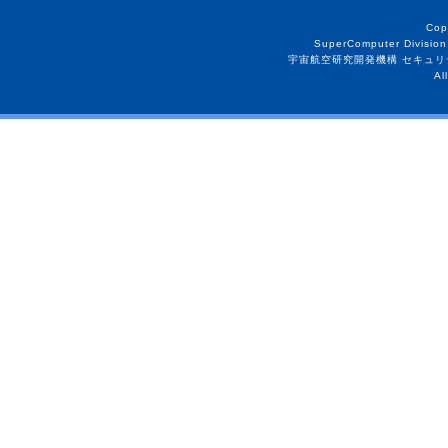
Cop
SuperComputer Division
宇宙航空研究開発機構 セキュリ
Al