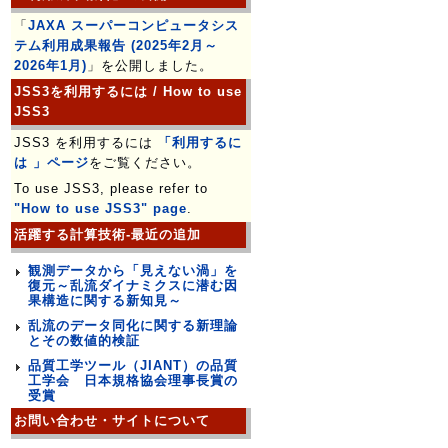
「
JAXA スーパーコンピュータシス
テム利用成果報告 (2025年2月～
2026年1月)
」を公開しました。
JSS3を利用するには / How to use
JSS3
JSS3 を利用するには
「利用するに
は 」ページ
をご覧ください。
To use JSS3, please refer to
"How to use JSS3" page
.
活躍する計算技術-最近の追加
観測データから「見えない渦」を
復元～乱流ダイナミクスに潜む因
果構造に関する新知見～
乱流のデータ同化に関する新理論
とその数値的検証
品質工学ツール（JIANT）の品質
工学会 日本規格協会理事長賞の
受賞
お問い合わせ・サイトについて