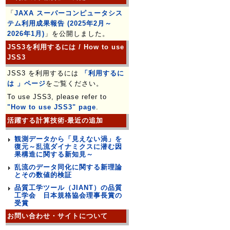
「
JAXA スーパーコンピュータシス
テム利用成果報告 (2025年2月～
2026年1月)
」を公開しました。
JSS3を利用するには / How to use
JSS3
JSS3 を利用するには
「利用するに
は 」ページ
をご覧ください。
To use JSS3, please refer to
"How to use JSS3" page
.
活躍する計算技術-最近の追加
観測データから「見えない渦」を
復元～乱流ダイナミクスに潜む因
果構造に関する新知見～
乱流のデータ同化に関する新理論
とその数値的検証
品質工学ツール（JIANT）の品質
工学会 日本規格協会理事長賞の
受賞
お問い合わせ・サイトについて