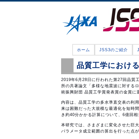
ホーム
JSS3のご紹介
品質工学におけ
2019年6月28日に行われた第27回
所の共著論文「多様な地震波に対するロ
術振興財団 品質工学賞発表賞の金賞に
内容は、品質工学の多水準直交表の利用
来は困難だった大規模な最適化を短時間
き約40分かかる計算について、6億回
本研究では、さまざまに変化させた巨大
パラメータ成立範囲の算出を行った点