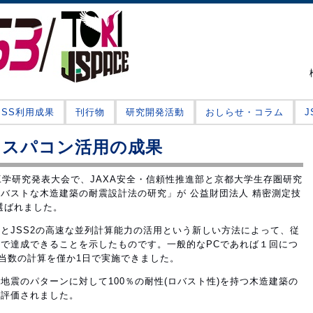
JSS利用成果
刊行物
研究開発活動
おしらせ・コラム
るスパコン活用の成果
品質工学研究発表大会で、JAXA安全・信頼性推進部と京都大学生存圏研究
バストな木造建築の耐震設計法の研究」が 公益財団法人 精密測定技
選ばれました。
とJSS2の高速な並列計算能力の活用という新しい方法によって、従
で達成できることを示したものです。一般的なPCであれば１回につ
相当数の計算を僅か1日で実施できました。
地震のパターンに対して100％の耐性(ロバスト性)を持つ木造建築の
が評価されました。