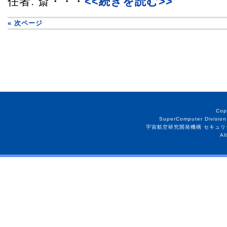
任者: 斎・・・
<<続きを読む>>
« 次ページ
Cop
SuperComputer Division
宇宙航空研究開発機構 セキュリ
Al